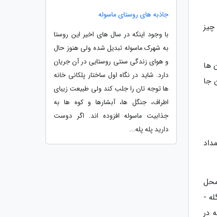
جاذبه های روستای ماسوله
چیز
با وجود اینکه در سال های اخیر این روستا
به شهرک ماسوله تبدیل شده ولی هنوز حال
و هوای زندگی سنتی روستایی در آن جریان
 ها
دارد. شاید در نگاه اول ساختار پلکانی خانه
 جا
ها توجه تان را جلب کند ولی طبیعت زیبای
اطراف، جنگل ها، آبشارها و کوه ها به
جذابیت ماسوله افزوده اند. اگر دوست
دارید پله پله...
ان درسال قلمداد
Tu که قدیمی ­ترین محل
باستانی موجود در شیلی هست، در زیر این آسمان خوشگل قرار داشت. در این منطقه قبیله­ ی کالیما، Calima، چوپانان و گله ­
 در