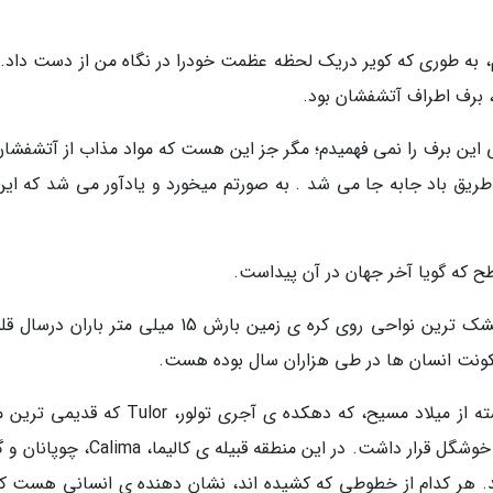
به طوری که کویر دریک لحظه عظمت خودرا در نگاه من از دست داد. 
برف اطراف آتشفشان بود.
نی این برف را نمی فهمیدم؛ مگر جز این هست که مواد مذاب از آتشفشان
 طریق باد جابه جا می شد . به صورتم میخورد و یادآور می شد که این
ح که گویا آخر جهان در آن پیداست.
مساحت آن 78850 کیلومتر مربع بوده و یکی از خشک ترین نواحی روی کره ی زمین بارش 15 میلی متر بار
سکونت انسان ها در طی هزاران سال بوده هست.
داستان به خیلی قدیم باز می ­شود، به قرن 8 گذشته از میلاد مسیح، که دهکده­ ی آجری تولور، lor
. هر کدام از خطوطی که کشیده ­اند، نشان دهنده ­ی انسانی هست که