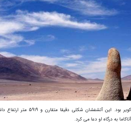
این جسم لیکانکابور، Licancabur آتشفشانی در کویر بود. این آتشفشان شکلی دقیقا متقارن 
کاما به درگاه او دعا می کرد.