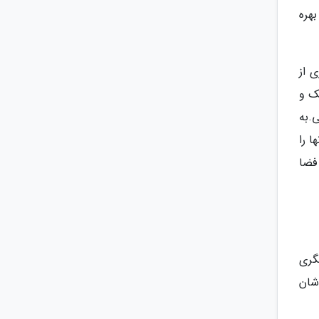
هره
 می توانید بسیاری از
نک و
انارومای 360 درجه معمولی.به
ا را
فضا
گری
شان