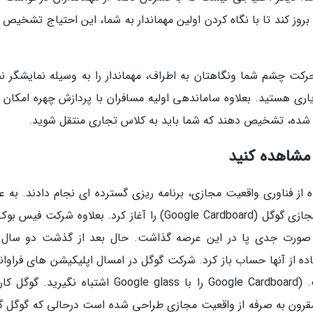
وز کند تا با نگاه کردن اولین مهماندار به شما، این احتیاج تشخیص د
حرکت چشم شما ونگاهتان به اطراف، مهماندار را به وسیله نمایشگر 
ری هستید. بعلاوه ساماندهی اولیه مسافران با پردازش چهره امکان پ
بت شده، تشخیص دهند که شما باید به کلاس تجاری منتقل شوید.
مشاهده کنید
وری در سال 2014 برای استفاده از فناوری واقعیت مجازی، برنامه ریزی گسترده ای نجام دادند. به 
مثال شرکت گوگل توسعه محصول عینک واقعیت مجازی گوگل (Google Cardboard) را آغاز کرد. بعلاوه شرکت 
د غول جهانی واقعیت مجازی Oculus، به صورت جدی پا در این عرصه گذاشت. حال بعد از گذشت دو سا
ه از آنها حساب باز کرد. شرکت گوگل در امسال اپلیکیشن های فراوانی
برای عینک واقعیت مجازی اش توسعه داده است. (Google Cardboard را با Google glass اشتباه نگیری
قرون به صرفه از واقعیت مجازی طراحی شده است درحالی که گوگل 