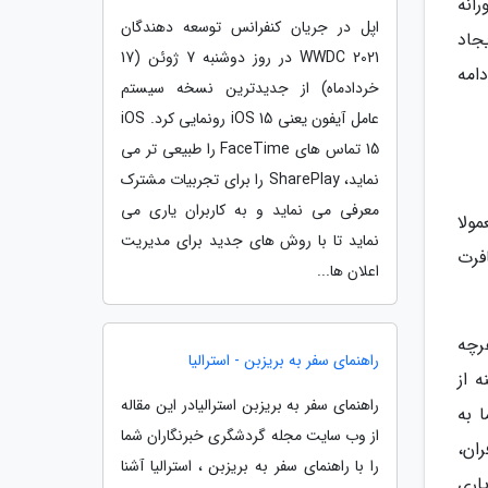
انه
اپل در جریان کنفرانس توسعه دهندگان
ی ایجاد
WWDC 2021 در روز دوشنبه 7 ژوئن (17
امه
خردادماه) از جدیدترین نسخه سیستم
عامل آیفون یعنی iOS 15 رونمایی کرد. iOS
15 تماس های FaceTime را طبیعی تر می
نماید، SharePlay را برای تجربیات مشترک
معرفی می نماید و به کاربران یاری می
مولا
نماید تا با روش های جدید برای مدیریت
فرت
اعلان ها...
رچه
راهنمای سفر به بریزبن - استرالیا
 از
راهنمای سفر به بریزبن استرالیادر این مقاله
 به
از وب سایت مجله گردشگری خبرنگاران شما
فران،
را با راهنمای سفر به بریزبن ، استرالیا آشنا
اری