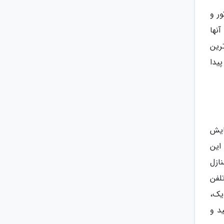
ور و
نها
رین
یدا
مایش
 این
ازل
لفن
یک،
د و