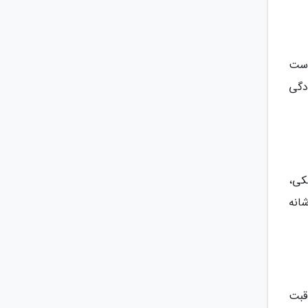
دست
دگی
کی،
انه
اقبت