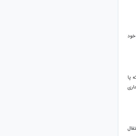
خود
 پا
اری
قال