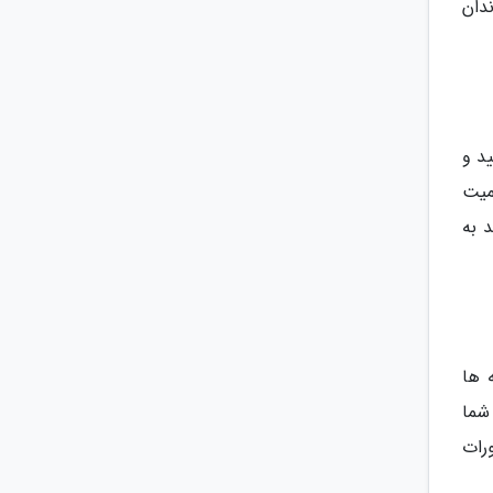
ندان
د و
میت
 به
 ها
 شما
رات