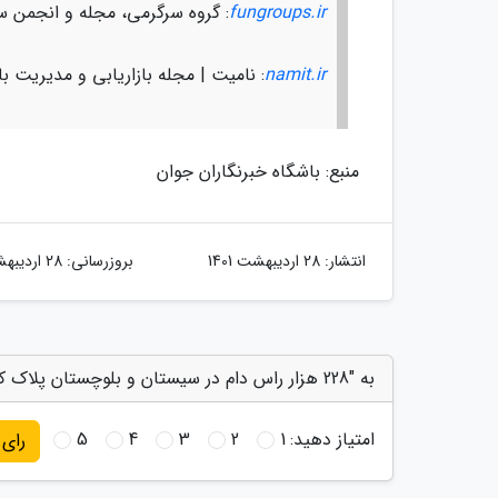
fungroups.ir
: گروه سرگرمی، مجله و انجمن س
namit.ir
: نامیت | مجله بازاریابی و مدیریت باز
منبع: باشگاه خبرنگاران جوان
انتشار:
28 اردیبهشت 1401
بروزرسانی:
28 اردیبهشت 1401
به "228 هزار راس دام در سیستان و بلوچستان پلاک کوبی شده اند" امتیاز دهید
امتیاز دهید:
1
2
3
4
5
رای