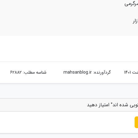
رگرمی
ار
گردآورنده:
mahsanblog.ir
شناسه مطلب: 62882