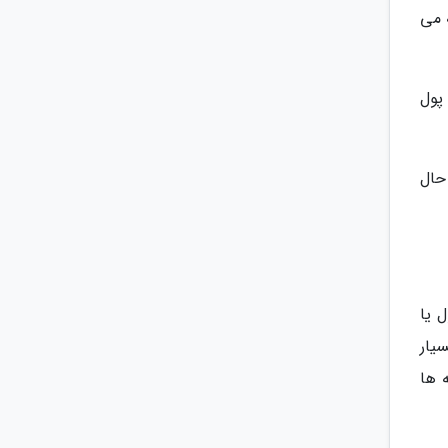
 می
پول
حال
 یا
یار
 ها