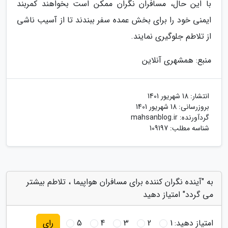
با این حال، مسافران نگران ممکن است بخواهند کمربند
ایمنی خود را برای بخش عمده سفر ببندند تا از آسیب ناشی
از تلاطم جلوگیری نمایند.
منبع: همشهری آنلاین
انتشار:
18 شهریور 1401
بروزرسانی:
18 شهریور 1401
گردآورنده:
mahsanblog.ir
شناسه مطلب: 109197
به "آینده نگران کننده برای مسافران هواپیما ، تلاطم بیشتر
می گردد" امتیاز دهید
امتیاز دهید:
1
2
3
4
5
رای