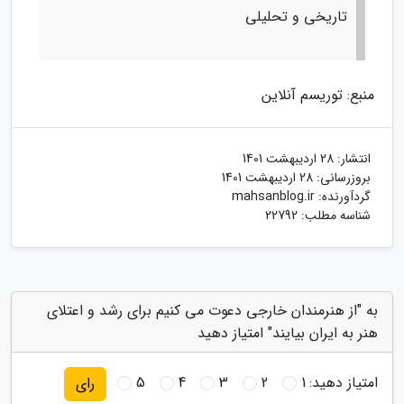
تاریخی و تحلیلی
منبع: توریسم آنلاین
انتشار:
28 اردیبهشت 1401
بروزرسانی:
28 اردیبهشت 1401
گردآورنده:
mahsanblog.ir
شناسه مطلب: 22792
به "از هنرمندان خارجی دعوت می کنیم برای رشد و اعتلای
هنر به ایران بیایند" امتیاز دهید
امتیاز دهید:
1
2
3
4
5
رای