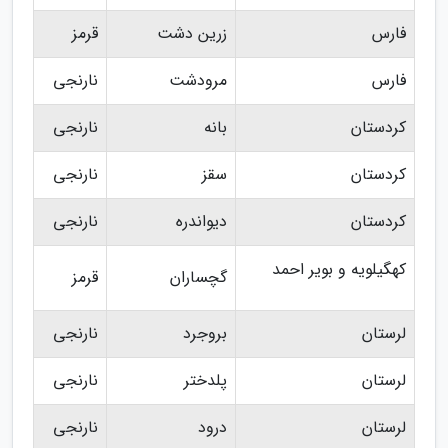
فارس
زرین دشت
قرمز
فارس
مرودشت
نارنجی
کردستان
بانه
نارنجی
کردستان
سقز
نارنجی
کردستان
دیواندره
نارنجی
کهگیلویه و بویر احمد
گچساران
قرمز
لرستان
بروجرد
نارنجی
لرستان
پلدختر
نارنجی
لرستان
درود
نارنجی