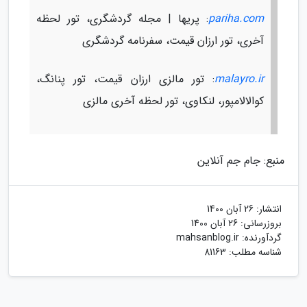
pariha.com
: پریها | مجله گردشگری، تور لحظه
آخری، تور ارزان قیمت، سفرنامه گردشگری
malayro.ir
: تور مالزی ارزان قیمت، تور پنانگ،
کوالالامپور، لنکاوی، تور لحظه آخری مالزی
منبع: جام جم آنلاین
انتشار:
26 آبان 1400
بروزرسانی:
26 آبان 1400
گردآورنده:
mahsanblog.ir
شناسه مطلب: 81163