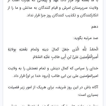
با ما بسته بود قرار داد، عهد و پیمانی که عبارت است از
ولایت سرپرستان امرش و قیام کنندگان به عدلش و ما را از
انکارکنندگان و تکذیب کنندگان روز جزا قرار نداد.
دهم:
صد مرتبه بگوید:
الْحَمْدُ لِلّٰهِ الَّذِی جَعَلَ کَمالَ دِینِهِ وَتَمامَ نِعْمَتِهِ بِوِلایَةِ
أَمِیرِالْمُؤْمِنِینَ عَلِیِّ بْنِ أَبِی طالِبٍ عَلَیْهِ السَّلامُ.
خدای را سپاس که کمال دینش و تمام نعمتش را به ولایت
امیرالمؤمنین علی بن ابی طالب (درود خدا بر او) قرار داد.
آگاه باش در این روز شریف، برای هریک از امور زیر فضیلت
بسیاری است: