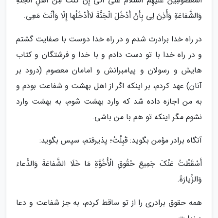
الْمَعْصُومِینَ عَلَیْهِمُ السَّلامُ عَلَىٰ أَنَّی إِنْ کُنْتُ مِنْ أَهْلِ الْجَنَّةِ
وَالشَّفاعَةِ وَأُذِنَ لِی بِأَنْ أَدْخُلَ الْجَنَّةَ لَاأَدْخُلُها إِلّا وَأَنْتَ مَعِی.
در راه خدا برادرت شدم و در راه خدا دوست با صفایت گشتم
و در راه خدا با تو دست دادم و با خدا و فرشتگان و کتاب
هایش و رسولان و پیامبرانش و امامان معصوم (درود بر
آنان) عهد کردم، بر اینکه اگر از اهل بهشت و شفاعت بودم و
به من اجازه داده شد که وارد بهشت شوم، به بهشت وارد
نشوم مگر اینکه تو هم با من باشی.
آنگاه برادر مؤمن بگوید: قَبِلْتُ؛ پذیرفتم، سپس بگوید:
أَسْقَطْتُ عَنْکَ جَمِیعَ حُقُوقِ الْأُخُوَّةِ مَا خَلَا الشَّفاعَةَ وَالدُّعاءَ
وَالزِّیارَةَ.
همه حقوق برادری را از تو ساقط کردم، به جز شفاعت و دعا