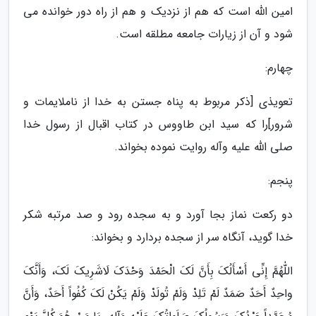
امین الله است که هم از نزدیک و هم از راه دور خوانده می
شود و آن از زیارات جامعه مطلقه است.
چهارم:
تعویذی [ذکر مربوط به پناه جستن به خدا از ناملایمات و
شرور]را که سید ابن طاووس در کتاب اقبال از رسول خدا
صلی الله علیه وآله روایت نموده بخواند.
پنجم:
دو رکعت نماز بجا آورد و به سجده رود و صد مرتبه شکر
خدا گوید، آنگاه سر از سجده بردارد و بخواند:
اللّٰهُمَّ إِنِّى أَسْأَلُکَ بِأَنَّ لَکَ الْحَمْدَ وَحْدَکَ لَاشَرِیکَ لَکَ، وَأَنَّکَ
واحِدٌ أَحَدٌ صَمَدٌ لَمْ تَلِدْ وَلَمْ تُولَدْ وَلَمْ یَکُنْ لَکَ کُفُواً أَحَدٌ، وَأَنَّ