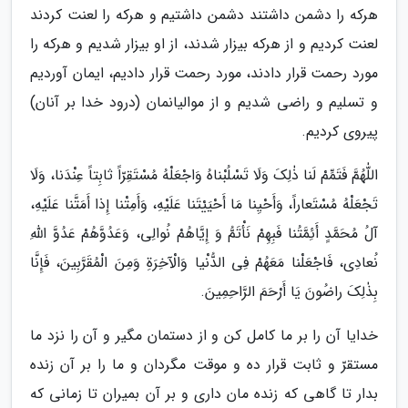
هرکه را دشمن داشتند دشمن داشتیم و هرکه را لعنت کردند
لعنت کردیم و از هرکه بیزار شدند، از او بیزار شدیم و هرکه را
مورد رحمت قرار دادند، مورد رحمت قرار دادیم، ایمان آوردیم
و تسلیم و راضی شدیم و از موالیانمان (درود خدا بر آنان)
پیروی کردیم.
اللّٰهُمَّ فَتَمِّمْ لَنا ذٰلِکَ وَلَا تَسْلُبْناهُ وَاجْعَلْهُ مُسْتَقِرّاً ثابِتاً عِنْدَنا، وَلَا
تَجْعَلْهُ مُسْتَعاراً، وَأَحْیِنا مَا أَحْیَیْتَنا عَلَیْهِ، وَأَمِتْنا إِذا أَمَتَّنا عَلَیْهِ،
آلُ مُحَمَّدٍ أَئِمَّتُنا فَبِهِمْ نَأْتَمُّ وَ إِیَّاهُمْ نُوالِى، وَعَدُوَّهُمْ عَدُوَّ اللّٰهِ
نُعادِى، فَاجْعَلْنا مَعَهُمْ فِى الدُّنْیا وَالْآخِرَةِ وَمِنَ الْمُقَرَّبِینَ، فَإِنَّا
بِذٰلِکَ راضُونَ یَا أَرْحَمَ الرَّاحِمِینَ.
خدایا آن را بر ما کامل کن و از دستمان مگیر و آن را نزد ما
مستقرّ و ثابت قرار ده و موقت مگردان و ما را بر آن زنده
بدار تا گاهی که زنده مان داری و بر آن بمیران تا زمانی که