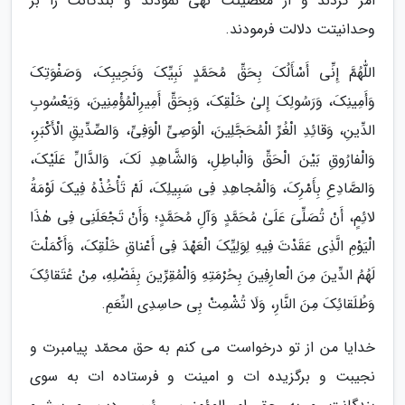
امر کردند و از معصیتت نهی نمودند و بندگانت را بر
وحدانیتت دلالت فرمودند.
اللّٰهُمَّ إِنِّى أَسْأَلُکَ بِحَقِّ مُحَمَّدٍ نَبِیِّکَ وَنَجِیبِکَ، وَصَفْوَتِکَ
وَأَمِینِکَ، وَرَسُولِکَ إِلىٰ خَلْقِکَ، وَبِحَقِّ أَمِیرِالْمُؤْمِنِینَ، وَیَعْسُوبِ
الدِّینِ، وَقائِدِ الْغُرِّ الْمُحَجَّلِینَ، الْوَصِیِّ الْوَفِیِّ، وَالصِّدِّیقِ الْأَکْبَرِ،
وَالْفارُوقِ بَیْنَ الْحَقِّ وَالْباطِلِ، وَالشَّاهِدِ لَکَ، وَالدَّالِّ عَلَیْکَ،
وَالصَّادِعِ بِأَمْرِکَ، وَالْمُجاهِدِ فِى سَبِیلِکَ، لَمْ تَأْخُذْهُ فِیکَ لَوْمَةُ
لائِمٍ، أَنْ تُصَلِّىَ عَلَىٰ مُحَمَّدٍ وَآلِ مُحَمَّدٍ؛ وَأَنْ تَجْعَلَنِى فِى هٰذَا
الْیَوْمِ الَّذِى عَقَدْتَ فِیهِ لِوَلِیِّکَ الْعَهْدَ فِى أَعْناقِ خَلْقِکَ، وَأَکْمَلْتَ
لَهُمُ الدِّینَ مِنَ الْعارِفِینَ بِحُرْمَتِهِ وَالْمُقِرِّینَ بِفَضْلِهِ، مِنْ عُتَقائِکَ
وَطُلَقائِکَ مِنَ النَّارِ، وَلَا تُشْمِتْ بِى حاسِدِى النِّعَمِ.
خدایا من از تو درخواست می کنم به حق محمّد پیامبرت و
نجیبت و برگزیده ات و امینت و فرستاده ات به سوی