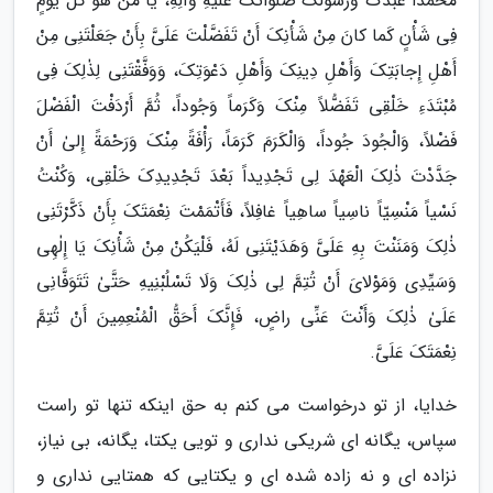
مُحَمَّداً عَبْدُکَ وَرَسُولُکَ صَلَواتُکَ عَلَیْهِ وَآلِهِ، یَا مَنْ هُوَ کُلَّ یَوْمٍ
فِى شَأْنٍ کَما کانَ مِنْ شَأْنِکَ أَنْ تَفَضَّلْتَ عَلَىَّ بِأَنْ جَعَلْتَنِى مِنْ
أَهْلِ إِجابَتِکَ وَأَهْلِ دِینِکَ وَأَهْلِ دَعْوَتِکَ، وَوَفَّقْتَنِى لِذٰلِکَ فِى
مُبْتَدَءِ خَلْقِى تَفَضُّلاً مِنْکَ وَکَرَماً وَجُوداً، ثُمَّ أَرْدَفْتَ الْفَضْلَ
فَضْلاً، وَالْجُودَ جُوداً، وَالْکَرَمَ کَرَمَاً، رَأْفَةً مِنْکَ وَرَحْمَةً إِلىٰ أَنْ
جَدَّدْتَ ذٰلِکَ الْعَهْدَ لِى تَجْدِیداً بَعْدَ تَجْدِیدِکَ خَلْقِى، وَکُنْتُ
نَسْیاً مَنْسِیّاً ناسِیاً ساهِیاً غافِلاً، فَأَتْمَمْتَ نِعْمَتَکَ بِأَنْ ذَکَّرْتَنِى
ذٰلِکَ وَمَنَنْتَ بِهِ عَلَىَّ وَهَدَیْتَنِى لَهُ، فَلْیَکُنْ مِنْ شَأْنِکَ یَا إِلٰهِى
وَسَیِّدِى وَمَوْلاىَ أَنْ تُتِمَّ لِى ذٰلِکَ وَلَا تَسْلُبْنِیهِ حَتَّىٰ تَتَوَفَّانِى
عَلَىٰ ذٰلِکَ وَأَنْتَ عَنِّى راضٍ، فَإِنَّکَ أَحَقُّ الْمُنْعِمِینَ أَنْ تُتِمَّ
نِعْمَتَکَ عَلَىَّ.
خدایا، از تو درخواست می کنم به حق اینکه تنها تو راست
سپاس، یگانه ای شریکی نداری و تویی یکتا، یگانه، بی نیاز،
نزاده ای و نه زاده شده ای و یکتایی که همتایی نداری و