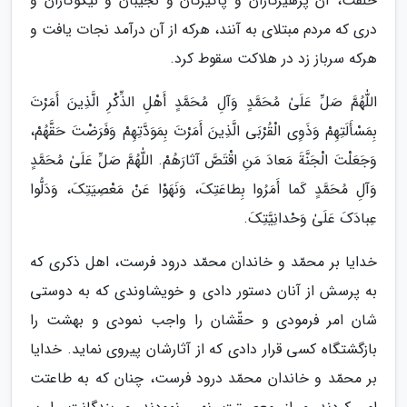
خلقت، آن پرهیزگاران و پاکیزگان و نجیبان و نیکوکاران و
دری که مردم مبتلای به آنند، هرکه از آن درآمد نجات یافت و
هرکه سرباز زد در هلاکت سقوط کرد.
اللّٰهُمَّ صَلِّ عَلَىٰ مُحَمَّدٍ وَآلِ مُحَمَّدٍ أَهْلِ الذِّکْرِ الَّذِینَ أَمَرْتَ
بِمَسْأَلَتِهِمْ وَذَوِى الْقُرْبَى الَّذِینَ أَمَرْتَ بِمَوَدَّتِهِمْ وَفَرَضْتَ حَقَّهُمْ،
وَجَعَلْتَ الْجَنَّةَ مَعادَ مَنِ اقْتَصَّ آثارَهُمْ. اللّٰهُمَّ صَلِّ عَلَىٰ مُحَمَّدٍ
وَآلِ مُحَمَّدٍ کَما أَمَرُوا بِطاعَتِکَ، وَنَهَوْا عَنْ مَعْصِیَتِکَ، وَدَلُّوا
عِبادَکَ عَلَىٰ وَحْدانِیَّتِکَ.
خدایا بر محمّد و خاندان محمّد درود فرست، اهل ذکری که
به پرسش از آنان دستور دادی و خویشاوندی که به دوستی
شان امر فرمودی و حقّشان را واجب نمودی و بهشت را
بازگشتگاه کسی قرار دادی که از آثارشان پیروی نماید. خدایا
بر محمّد و خاندان محمّد درود فرست، چنان که به طاعتت