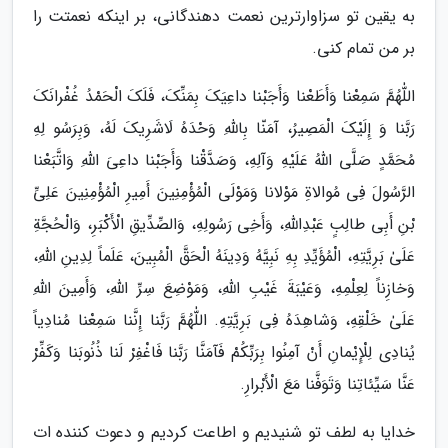
به یقین تو سزاوارترین نعمت دهندگانی، بر اینکه نعمتت را
بر من تمام کنی.
اللّٰهُمَّ سَمِعْنا وَأَطَعْنا وَأَجَبْنا داعِیَکَ بِمَنِّکَ، فَلَکَ الْحَمْدُ غُفْرانَکَ
رَبَّنا وَ إِلَیْکَ الْمَصِیرُ، آمَنّا بِاللّٰهِ وَحْدَهُ لَاشَرِیکَ لَهُ، وَبِرَسُو لِهِ
مُحَمَّدٍ صَلَّى اللّٰهُ عَلَیْهِ وَآلِهِ، وَصَدَّقْنا وَأَجَبْنا داعِىَ اللّٰهِ وَاتَّبَعْنا
الرَّسُولَ فِى مُوالاةِ مَوْلانا وَمَوْلَى الْمُؤْمِنِینَ أَمِیرِ الْمُؤْمِنِینَ عَلِیِّ
بْنِ أَبِی طالِبٍ عَبْدِاللّهِ، وَأَخِى رَسُولِهِ، وَالصِّدِّیقِ الْأَکْبَرِ، وَالْحُجَّةِ
عَلَىٰ بَرِیَّتِهِ، الْمُؤَیِّدِ بِهِ نَبِیَّهُ وَدِینَهُ الْحَقَّ الْمُبِینَ، عَلَماً لِدِینِ اللّٰهِ،
وَخازِناً لِعِلْمِهِ، وَعَیْبَةَ غَیْبِ اللّٰهِ، وَمَوْضِعَ سِرِّ اللّٰهِ، وَأَمِینَ اللّٰهِ
عَلَىٰ خَلْقِهِ، وَشاهِدَهُ فِى بَرِیَّتِهِ. اللّٰهُمَّ رَبَّنا إِنَّنا سَمِعْنا مُنادِیاً
یُنادِى لِلْإِیْمانِ أَنْ آمِنُوا بِرَبِّکُمْ فَآمَنَّا رَبَّنا فَاغْفِرْ لَنا ذُنُوبَنا وَکَفِّرْ
عَنَّا سَیِّئاتِنا وَتَوَفَّنا مَعَ الْأَبْرارِ.
خدایا به لطف تو شنیدیم و اطاعت کردیم و دعوت کننده ات