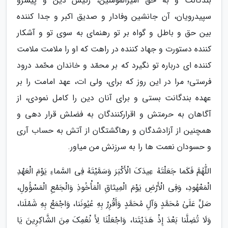
بندگانت و به حق امیرالمؤمنین، رئیس دین و پیشرو
سپیدرویان، آن جانشین وفادار و صدیق اکبر و جدا کننده
بین حق و باطل و گواه بر تو رهنمای به سوی تو و آشکار
کننده دستورت و جهاد کننده در راهت که او را ملامت ملامت
کننده ای درباره تو نگیرد که بر محمّد و خاندان محّمد درود
فرستی؛ مرا در این روز که برای، ولی ات، عهد امامت را بر
عهده بندگانت بستی و برای آنان دین را کامل نمودی، از
آگاهان به حرمتش و اقرارکنندگان به فضلش قرار دهی و
همچنین از آزادشدگان و رهاگشتگان از آتش به حساب آری
و حسودان نعمت ها را به سرزنش من میاور.
اللّٰهُمَّ فَکَما جَعَلْتَهُ عِیدَکَ الْأَکْبَرَ وَسَمَّیْتَهُ فِى السَّماءِ یَوْمَ الْعَهْدِ
الْمَعْهُودِ، وَفِى الْأَرْضِ یَوْمَ الْمِیثاقِ الْمَأْخُوذِ وَالْجَمْعِ الْمَسْؤُولِ،
صَلِّ عَلَىٰ مُحَمَّدٍ وَآلِ مُحَمَّدٍ وَأَقْرِرْ بِهِ عُیُونَنا، وَاجْمَعْ بِهِ شَمْلَنا،
وَلَا تُضِلَّنا بَعْدَ إِذْ هَدَیْتَنا، وَاجْعَلْنَا لِأَ نْعُمِکَ مِنَ الشَّاکِرِینَ یَا