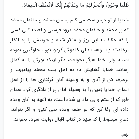
ظُلْماً وَجَوْراً، وَأَنْجِزْ لَهُمْ مَا وَعَدْتَهُمْ إِنَّکَ لَاتُخْلِفُ الْمِیعادَ.
خدایا از تو درخواست می کنم به حق محمّد و خاندان محمّد
که بر محمّد و خاندان محمّد درود فرستی و لعنت کنی کسی
را که حقانیت این روز را منکر شده و حرمتش را به انکار
برخاسته و از راهت برای خاموش کردن نورت جلوگیری نموده
است، ولی خدا هرگز نخواهد، مگر اینکه نورش را به کمال
رساند، خدایا گشایش ده به اهل بیت محمّد پیامبرت و
برطرف کن از آنان و به وسیله آنان گرفتاری ها را از اهل
ایمان. خدایا زمین را به وسیله آنان پر از دادگری کن، همان
طور که از ستم و بی داد پر شده است، به آنچه به آنان وعده
داده ای وفا کن که تو خلف وعده نمی کنی؛ و اگر بتواند،
دعاى مبسوط را که سیّد در کتاب اقبال روایت نموده بخواند.
نهم: