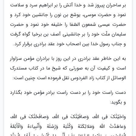
بر ساحران پیروز شد و خدا آتش را بر ابراهیم سرد و سلامت
نمود و حضرت موسی، یوشع بن نون را جانشین خود کرد و
حضرت عیسی شمعون الصّفا را خلیفه خود نمود و حضرت
سلیمان ملّت خود را بر جانشینی آصف بن برخیا گواه گرفت
و جناب رسول خدا بین اصحاب خود عقد برادری برقرار کرد.
به این خاطر عقد برادری در این روز با برادران مؤمن سزاوار
است و کیفیت آن به صورتی که شیخ ما در کتاب مستدرک
الوسائل از کتاب زاد الفردوس نقل فرموده است چنین است:
دست راست خود را بر دست راست برادر مؤمن خود بگذارد
و بگوید:
واخَیْتُکَ فِی اللّٰهِ، وَصافَیْتُکَ فِی اللّٰهِ، وَصافَحْتُکَ فِی اللّٰهِ،
وَعاهَدْتُ اللّٰهَ وَمَلائِکَتَهُ وَکُتُبَهُ وَرُسُلَهُ وَأَنْبِیاءَهُ وَالْأَئِمَّةَ