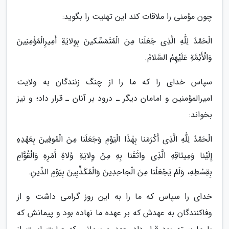
چون مؤمنی را ملاقات کند این تهنیت را بگوید:
الْحَمْدُ لِلّٰهِ الَّذِی جَعَلَنا مِنَ الْمُتَمَسِّکینَ بِوِلایَةِ أَمِیرِالْمُؤْمِنِینَ
وَالْأَئِمَّةِ عَلَیْهِمُ السَّلامُ.
سپاس خدای را که ما را از چنگ زنندگان به ولایت
امیرالمؤمنین و امامان دیگر ـ درود بر آنان ـ قرار داد؛ و نیز
بخواند:
الْحَمْدُ لِلّٰهِ الَّذِی أَکْرَمَنا بِهٰذَا الْیَوْمِ وَجَعَلَنا مِنَ الْمُوفِینَ بِعَهْدِهِ
إِلَیْنا وَمِیثاقِهِ الَّذِی واثَقَنا بِهِ مِنْ وِلایَةِ وُلاةِ أَمْرِهِ وَالْقُوَّامِ
بِقِسْطِهِ، وَلَمْ یَجْعَلْنا مِنَ الْجاحِدِینَ وَالْمُکَذِّبِینَ بِیَوْمِ الدِّینِ.
خدای را سپاس که ما را به این روز گرامی داشت و از
وفاکنندگان به عهدش که بر عهده ما نهاده بود و پیمانش که