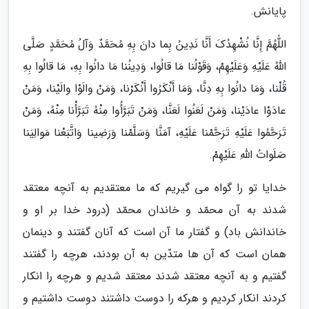
پایانش.
اللّٰهُمَّ إِنَّا نُشْهِدُکَ أَنَّا نَدِینُ بِما دانَ بِهِ مُحَمَّدٌ وَآلُ مُحَمَّدٍ صَلَّى
اللّٰهُ عَلَیْهِ وَعَلَیْهِمْ، وَقَوْلُنا مَا قالُوا، وَدِینُنا مَا دانُوا بِهِ، مَا قالُوا بِهِ
قُلْنا، وَمَا دانُوا بِهِ دِنَّا، وَمَا أَنْکَرُوا أَنْکَرْنا، وَمَنْ والَوْا والَیْنا، وَمَنْ
عادَوْا عادَیْنا، وَمَنْ لَعَنُوا لَعَنَّا، وَمَنْ تَبَرَّأُوا مِنْهُ تَبَرَّأْنا مِنْهُ، وَمَنْ
تَرَحَّمُوا عَلَیْهِ تَرَحَّمْنا عَلَیْهِ، آمَنَّا وَسَلَّمْنا وَرَضِینا وَاتَّبَعْنا مَوالِیَنا
صَلَواتُ اللّٰهِ عَلَیْهِمْ.
خدایا تو را گواه می گیریم که ما معتقدیم به آنچه معتقد
شدند به آن محمّد و خاندان محمّد (درود خدا بر او و
خاندانش باد) و گفتار ما آن است که آنان گفتند و دینمان
همان است که آن ها متدّین به آن بودند، هرچه را گفتند
گفتیم و به آنچه معتقد شدند معتقد شدیم و هرچه را انکار
کردند انکار کردیم و هرکه را دوست داشتند دوست داشتیم و