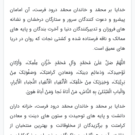
خدایا بر محمّد و خاندان محمّد درود فرست، آن امامان
پیشرو و دعوت کنندگان سرور و ستارگان درخشان و نشانه
های فروزان و تدبیرکنندگان دنیا و آخرت بندگان و پایه های
ممالک و ناقه فرستاده شده و کشتی نجات که روان در دریا
های عمیق است.
اللّٰهُمَّ صَلِّ عَلَىٰ مُحَمَّدٍ وَآلِ مُحَمَّدٍ خُزَّانِ عِلْمِکَ، وَأَرْکانِ
تَوْحِیدِکَ، وَدَعائِمِ دِینِکَ، وَمَعادِنِ کَرامَتِکَ، وَصَفْوَتِکَ مِنْ
بَرِیَّتِکَ، وَخِیَرَتِکَ مِنْ خَلْقِکَ، الْأَتْقِیاءِ الْأَنْقِیاءِ النُّجَباءِ الْأَبْرارِ،
وَالْبابِ الْمُبْتَلىٰ بِهِ النَّاسُ، مَنْ أَتاهُ نَجا وَمَنْ أَباهُ هَوىٰ.
خدایا بر محمّد و خاندان محمّد درود فرست، خزانه داران
دانشت و پایه های توحیدت و ستون های دینت و معادن
کرامتت و برگزیدگان از مخلوقاتت و بهترین منتخبان از