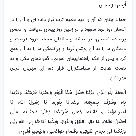
أَرْحَمَ الرَّاحِمِینَ.
خدایا چنان که آن را عید عظیم ترت قرار داده ای و آن را در
آسمان روز عهد معهود و در زمین روز پیمان دریافت و انجمن
پرسیده نامیدی، بر محمّد و خاندان محمّد درود فرست و
دیدگان ما را به آن روشن فرما و پراکندگی ما را به آن جمع
کن و پس از آنکه راهنماییمان نمودی، گمراهمان مکن و به
نعمت هایت از سپاسگزاران قرار ده، ای مهربان ترین
مهربانان.
الْحَمْدُ لِلّٰهِ الَّذِى عَرَّفَنا فَضْلَ هٰذَا الْیَوْمِ وَبَصَّرَنا حُرْمَتَهُ، وَکَرَّمَنا
بِهِ، وَشَرَّفَنا بِمَعْرِفَتِهِ، وَهَدانا بِنُورِهِ. یَا رَسُولَ اللّٰهِ، یَا
أَمِیرَالْمُؤْمِنِینَ، عَلَیْکُما وَعَلَىٰ عِتْرَتِکُما وَعَلَىٰ مُحِبِّیکُما مِنِّى
أَفْضَلُ السَّلامِ مَا بَقِىَ اللَّیْلُ وَالنَّهارُ، وَبِکُما أَتَوَجَّهُ إِلَى اللّٰهِ رَبِّى
وَرَبِّکُما فِى نَجاحِ طَلِبتِى، وَقَضاءِ حَوائِجِى، وَتَیْسِیرِ أُمُورِى.