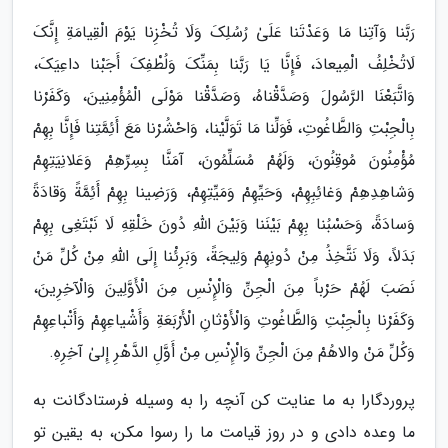
رَبَّنا وَآتِنا مَا وَعَدْتَنا عَلَىٰ رُسُلِکَ وَلَا تُخْزِنا یَوْمَ الْقِیامَةِ إِنَّکَ
لَاتُخْلِفُ الْمِیعادَ، فَإِنَّا یَا رَبَّنا بِمَنِّکَ وَلُطْفِکَ أَجَبْنا داعِیَکَ،
وَاتَّبَعْنَا الرَّسُولَ وَصَدَّقْناهُ، وَصَدَّقْنا مَوْلَى الْمُؤْمِنِینَ، وَکَفَرْنا
بِالْجِبْتِ وَالطَّاغُوتِ، فَوَلِّنا مَا تَوَلَّیْنا، وَاحْشُرْنا مَعَ أَئِمَّتِنا فَإِنَّا بِهِمْ
مُؤْمِنُونَ مُوقِنُونَ، وَلَهُمْ مُسَلِّمُونَ، آمَنَّا بِسِرِّهِمْ وَعَلانِیَتِهِمْ
وَشاهِدِهِمْ وَغائِبِهِمْ، وَحَیِّهِمْ وَمَیِّتِهِمْ، وَرَضِینا بِهِمْ أَئِمَّةً وَقادَةً
وَسادَةً، وَحَسْبُنا بِهِمْ بَیْنَنا وَبَیْنَ اللّٰهِ دُونَ خَلْقِهِ لَا نَبْتَغِى بِهِمْ
بَدَلاً، وَلَا نَتَّخِذُ مِنْ دُونِهِمْ وَلِیجَةً، وَبَرِئْنا إِلَى اللّٰهِ مِنْ کُلِّ مَنْ
نَصَبَ لَهُمْ حَرْباً مِنَ الْجِنِّ وَالْإِنْسِ مِنَ الْأَوَّلِینَ وَالْآخِرِینَ،
وَکَفَرْنا بِالْجِبْتِ وَالطَّاغُوتِ وَالْأَوْثانِ الْأَرْبَعَةِ وَأَشْیاعِهِمْ وَأَتْباعِهِمْ
وَکُلِّ مَنْ والاهُمْ مِنَ الْجِنِّ وَالْإِنْسِ مِنْ أَوَّلِ الدَّهْرِ إِلىٰ آخِرِهِ.
پروردگارا به ما عنایت کن آنچه را به وسیله فرستادگانت به
ما وعده دادی و در روز قیامت ما را رسوا مکن، به یقین تو