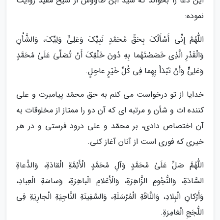
این دعا را بخواند که سید ابن طاووس از شیخ مفید روایت
نموده:
اللّٰهُمَّ إِنِّى أَسْأَلُکَ بِحَقِّ مُحَمَّدٍ نَبِیِّکَ وَعَلِیٍّ وَلِیِّکَ، وَالشَّأْنِ
وَالْقَدْرِ الَّذِى خَصَصْتَهُما بِهِ دُونَ خَلْقِکَ أَنْ تُصَلِّىَ عَلَىٰ مُحَمَّدٍ
وَعَلِیٍّ وَأَنْ تَبْدَأَ بِهِما فِى کُلِّ خَیْرٍ عاجِلٍ.
خدایا از تو درخواست می کنم به حق محمّد پیامبرت و علی
کننده ات و شأن و مرتبه ای که آن دو را ممتاز از مخلوقات به
آن اختصاص دادی، بر محمّد و علی درود فرستی و در هر
خیری که فوری است از آنان آغاز کنی.
اللّٰهُمَّ صَلِّ عَلَىٰ مُحَمَّدٍ وَآلِ مُحَمَّدٍ الْأَئِمَّةِ الْقادَةِ، وَالدُّعاةِ
السَّادَةِ، وَالنُّجُومِ الزَّاهِرَةِ، وَالْأَعْلامِ الْباهِرَةِ، وَساسَةِ الْعِبادِ،
وَأَرْکانِ الْبِلادِ، وَالنَّاقَةِ الْمُرْسَلَةِ، وَالسَّفِینَةِ النَّاجِیَةِ الْجارِیَةِ فِى
اللُّجَجِ الْغامِرَةِ.