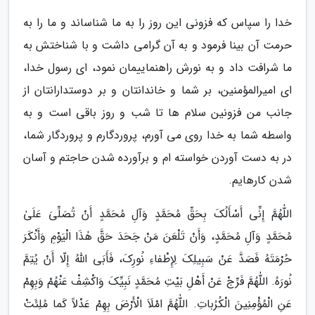
خدا را سپاس که فزونی این روز را به ما شناساند و ما را به
حرمت آن بینا فرمود و به آن گرامی داشت و با شناختش به
ما شرافت داد و به نورش راهنماییمان نمود، ای رسول خدا،
ای امیرالمؤمنین، بر شما و خاندانتان و بر دوستدارانتان از
جانب من فزونین سلام ها تا شب و روز باقی است و به
واسطه شما به خدا روی می آورم، پروردگارم و پروردگار شما،
در به دست آوردن خواسته ام و برآورده شدن حاجتم و آسان
شدن کارهایم.
اللّٰهُمَّ إِنِّى أَسْأَلُکَ بِحَقِّ مُحَمَّدٍ وَآلِ مُحَمَّدٍ أَنْ تُصَلِّىَ عَلَىٰ
مُحَمَّدٍ وَآلِ مُحَمَّدٍ، وَأَنْ تَلْعَنَ مَنْ جَحَدَ حَقَّ هٰذَا الْیَوْمِ وَأَنْکَرَ
حُرْمَتَهُ فَصَدَّ عَنْ سَبِیلِکَ لِإِطْفاءِ نُورِکَ، فَأَبَى اللّٰهُ إِلّا أَنْ یُتِمَّ
نُورَهُ. اللّٰهُمَّ فَرِّجْ عَنْ أَهْلِ بَیْتِ مُحَمَّدٍ نَبِیِّکَ وَاکْشِفْ عَنْهُمْ وَبِهِمْ
عَنِ الْمُؤْمِنِینَ الْکُرُباتِ. اللّٰهُمَّ امْلَاَ الْأَرْضَ بِهِمْ عَدْلاً کَما مُلِئَتْ