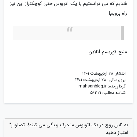
شدیم که می توانستیم با یک اتوبوس حتی کوچکتراز این نیز
راه برویم!
منبع: توریسم آنلاین
انتشار:
28 اردیبهشت 1401
بروزرسانی:
28 اردیبهشت 1401
گردآورنده:
mahsanblog.ir
شناسه مطلب: 56321
به "این زوج در یک اتوبوس متحرک زندگی می کنند!، تصاویر"
امتیاز دهید