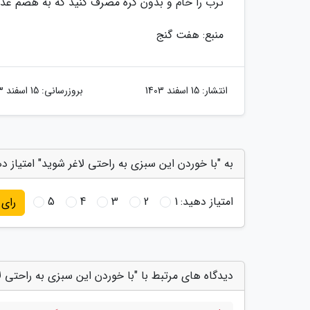
ترب را خام و بدون کره مصرف کنید که به هضم غذا 
منبع: هفت گنج
انتشار:
15 اسفند 1403
بروزرسانی:
15 اسفند 1403
به "با خوردن این سبزی به راحتی لاغر شوید" امتیاز د
امتیاز دهید:
1
2
3
4
5
رای
دیدگاه های مرتبط با "با خوردن این سبزی به راحتی ل