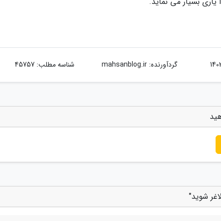
یاری بسیار می نماید.
گردآورنده:
mahsanblog.ir
شناسه مطلب: 45757
هید
اغر شوید"