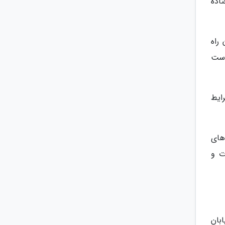
اده
راه
است
رایط
های
ت و
بان