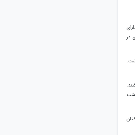
ارای
 در
اشت.
ند.
 شب
تان