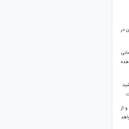
 در
مانی
هده
ید.
ت.
 از
اهد