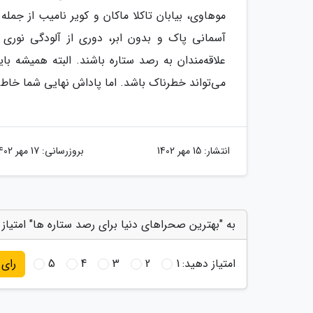
موهاوی، بیابان تاکلا ماکان و کویر نامیب از جمله
آسمانی پاک و بدون ابر، دوری از آلودگی نوری 
علاقه‌مندان به رصد ستاره باشند. البته همیشه بای
می‌تواند خطرناک باشد. اما پاداش نهایی شما خاطر
انتشار:
15 مهر 1402
بروزرسانی:
17 مهر 1402
به "بهترین صحراهای دنیا برای رصد ستاره ها" امتیاز
امتیاز دهید:
1
2
3
4
5
رای