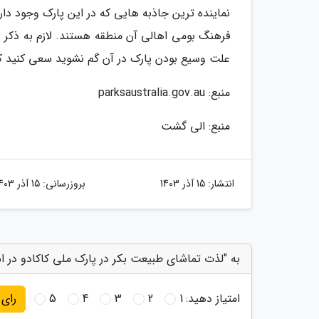
فرهنگ بومی اهالی آن منطقه هستند. لازم به ذکر به
علت وسیع بودن پارک در آن گم نشوید سعی کنید که 
منبع: parksaustralia.gov.au
منبع: الی گشت
انتشار:
15 آذر 1403
بروزرسانی:
15 آذر 1403
به "لذت تماشای طبیعت بکر در پارک ملی کاکادو در است
امتیاز دهید:
1
2
3
4
5
رای