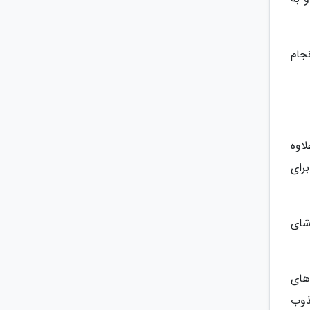
جام
لاوه
رای
ماشای
 های
ذوب