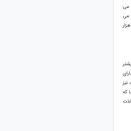
 می
 می
 به جای گذاشته اند را مشاهده کنید. هر کدام از این سنگ نگاره ها که کشف شده اند قدمتی بیش از 20 هزار
یشتر
رای
 نیز
 که
لذت