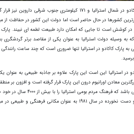
همانطور که در بالا نیز اشاره کردیم، پارک ملی کاکادو در شمال استرالیا و 171 کیلومتری جنوب شرقی داروین نیز 
ذیرترین کشورها در حال حاضر است اما دولت این کشور در حفاظت از می
در کوشش است تا جایی که امکان دارد طبیعت لطمه ای نبیند. پارک 
به وسیله دولت استرالیا به عنوان یکی از مقاصد برتر گردشگری به
 به پارک کاکادو در استرالیا تنها ضروری است که چند ساعت رانندگی ک
برسید.
ر استرالیا این است این پارک علاوه بر جاذبه طبیعی به عنوان یکی
رین معادن اورانیوم درون این پارک قرار گرفته است و افزون بر منطقه
طبیعی و ملی دارای بخش های باستان شناسی می باشد که فرهنگ مردم بومی استرالیا را با ب
نموده است. این پارک به عنوان یک طبیعت بکر و دست نخورده در سال 1981 به عنوان مکانی فرهنگی و طبیع