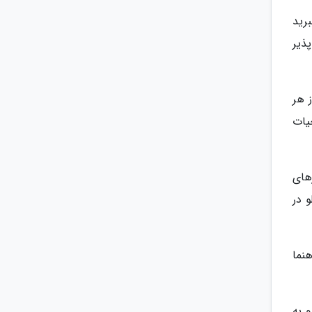
برید
پذیر
ه از هر
یات
های
 در
اهنما
و به