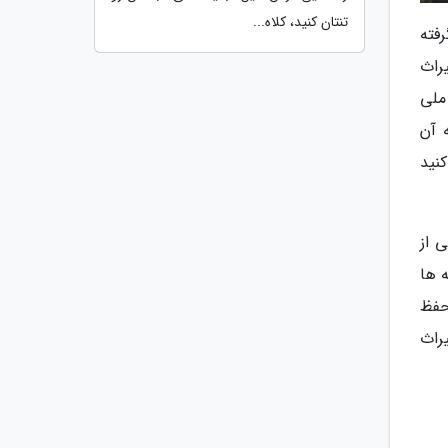
تنتان کنید، کلاه...
قرار گرفته
راث
ملی
 آن
نید
 از
 ها
یش از 4000 سال در خود حفظ
ی در میراث