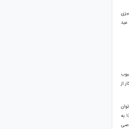
بزی
عید
بوب
 از
وان
 به
وصی