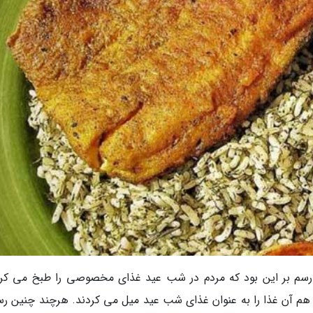
رسم بر این بود که مردم در شب عید غذای مخصوصی را طبخ می کرد
م آن غذا را به عنوان غذای شب عید میل می کردند. هرچند چنین رس