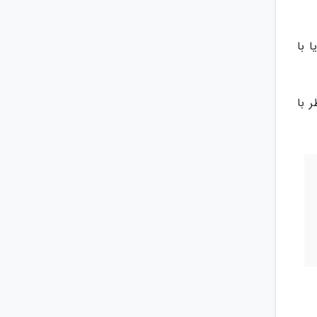
 با
 با