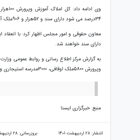
34درصد می شود دارای سند و 52هزار و 906ملک آموزش وپرورش فاقد سند هستند.
دارای سند خواهند شد.
به گزارش مرکز اطلاع رسانی و روابط عمومی وزارت
وپرورش 5800ملک اوقافی، 3000مدرسه استیجاری و 220ملک با حکم قلع وقمع دارد.
منبع: خبرگزاری ایسنا
انتشار:
28 اردیبهشت 1401
بروزرسانی:
28 اردیبهشت 1401