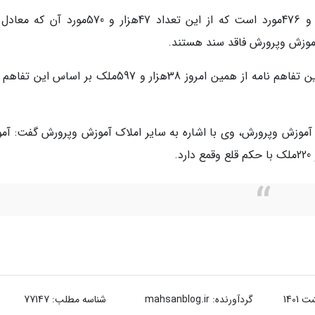
معاون حقوقی و امور مجلس اظهار کرد: با انعقاد این تفاهم نامه از همین امروز 38هزار و 597ملک بر اسا
 آموزش وپرورش، وی با اشاره به سایر املاک آموزش وپرورش گفت: آم
گردآورنده:
mahsanblog.ir
شناسه مطلب: 77147