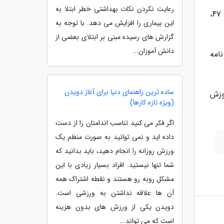
رعایت نکردن نکات بهداشتی خطر ابتلا به
وی ادامه داد: کل املاک آموزش وپرورش 100هزار و 476مورد است که از این تعداد 47هزار و 570مورد آن که معادل 47،
این بیماری را افزایش می دهد. با توجه به
گزارش های رسیده مبنی بر ابتلای بعضی از
دانش آموزان...
س این تفاهم نامه
ساده ترین راهنمای دنیا برای آغاز دویدن
وزش
(ویژه تازه کارها)
اگر فکر می کنید تناسب اندامتان را از دست
داده اید و نمی توانید به صورت منظم یک
ورزش روزانه را انجام دهید، باید بدانید که
شما تنها نیستید. افراد بسیار زیادی با این
مشکل روبه رو هستند و نقطه اشتراک همه
آن ها علاقه نداشتن به ورزشی است.
دویدن یکی از ورزش های بدون هزینه
است که می تواند...