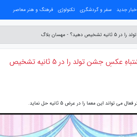
خبار جدید
سفر و گردشگری
تکنولوژی
فرهنگ و هنر معاصر
؟ - مهسان بلاگ
تست هوش فکری: آیا می توانید اشتباهِ عکسِ جشن تولد را در 5 ثانیه تشخیص
ند این معما را در عرض 5 ثانیه حل نماید.