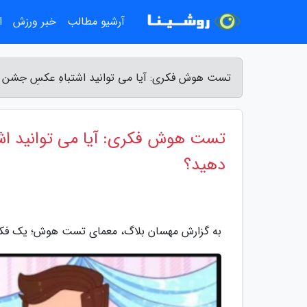
آرشیو مطالب
خبر ورزش
ا
تست هوش فکری: آیا می توانید اشتباهِ عکسِ جشن تولد را در 5 ثانیه تشخیص دهید
دهید؟
به گزارش مهسان بلاگ، معمای تست هوش؛ یک فکر فعال می توا