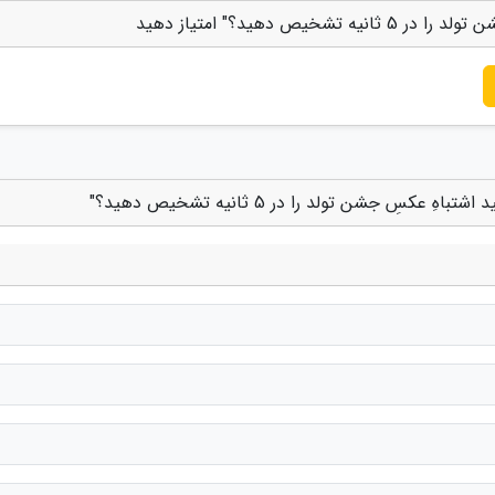
 دهید؟" امتیاز دهید
ِ جشن تولد را در 5 ثانیه تشخیص دهید؟"