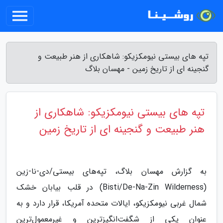
تپه های بیستی نیومکزیکو: شاهکاری از هنر طبیعت و
گنجینه ای از تاریخ زمین - مهسان بلاگ
تپه های بیستی نیومکزیکو: شاهکاری از
هنر طبیعت و گنجینه ای از تاریخ زمین
به گزارش مهسان بلاگ، تپه‌های بیستی/دی-نا-زین
(Bisti/De-Na-Zin Wilderness) در قلب بیابان خشک
شمال غربی نیومکزیکو، ایالات متحده آمریکا، قرار دارد و به
عنوان یکی از شگفت‌انگیزترین و غیرمعمول‌ترین