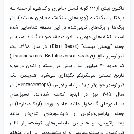
تاکنون بیش از 200 گونه فسیل جانوری و گیاهی، از جمله تنه
درختان سنگ‌شده (چوب‌های سنگ‌شده فراوان هستند)، اثر
برگ‌ها و برگ‌های کربنی‌شده در این منطقه شناسایی شده
است. کشف‌های مهمی در این منطقه صورت گرفته است، از
جمله "بیستی بیست" (Bisti Beast) در سال 1998، یک
تیرانوسور بالغ (Tyrannosaurus Bistahieversor sealeyi)
که حدود 74 میلیون سال پیش می‌زیسته و اکنون در موزه
تاریخ طبیعی نیومکزیکو نگهداری می‌شود. همچنین، یک
تیرانوسور جوان‌تر و یک پنتاسراتوپس (Pentaceratops) در
سال 2015 نیز در اینجا کشف شده‌اند. فسیل‌های
دایناسورهای گیاه‌خوار مانند هادروسورها (اردک‌منقارها) از
جمله پاراسورولوفوس و دایناسورهای شاخ‌دار مانند
پنتاسراتوپس، و همچنین دایناسورهای گوشت‌خوار نظیر
تیرانوسور، داسپلتوسوروس و اورنیتومیموس در این منطقه