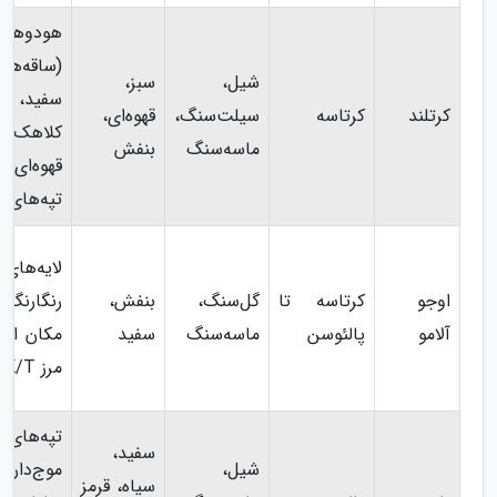
هودوها
(ساقه‌ها
شیل،
سبز،
سفید،
کرتلند
کرتاسه
سیلت‌سنگ،
قهوه‌ای،
کلاهک‌ه
ماسه‌سنگ
بنفش
قهوه‌ای)،
تپه‌های غ
لایه‌های
اوجو
کرتاسه تا
گل‌سنگ،
بنفش،
رنگارنگ،
آلامو
پالئوسن
ماسه‌سنگ
سفید
مکان احت
مرز K/T
تپه‌های
سفید،
شیل،
موج‌دار،
سیاه، قرمز