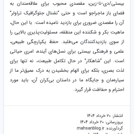
بیستی/دی-نا-زین، مقصدی محبوب برای علاقه‌مندان به
فضای باز ماجراجو است و حتی "نشنال جئوگرافیک تراولر"
آن را مقصدی ضروری برای بازدید نامیده است. با این حال،
ماهیت بکر و شکننده این منطقه، مسئولیت‌پذیری بالایی را
از سوی بازدیدکنندگان می‌طلبد. حفظ یکپارچگی طبیعی،
علمی و فرهنگی بیستی برای نسل‌های آینده، امری حیاتی
است. این "شاهکار" در حال تکامل طبیعت، نه تنها برای
لذت بصری، بلکه برای الهام بخشیدن به درک عمیق‌تر ما از
سیاره‌مان و جایگاه ما در داستان بی‌کران آن، باید مورد
احترام و حفاظت قرار گیرد.
انتشار:
20 خرداد 1404
بروزرسانی:
20 خرداد 1404
گردآورنده:
mahsanblog.ir