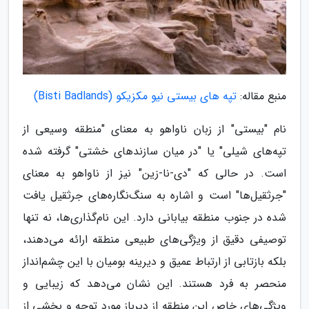
منبع مقاله:
تپه های بیستی نیو مکزیکو (Bisti Badlands)
نام "بیستی" از زبان ناواهو به معنای "منطقه وسیعی از
تپه‌های شیلی" یا "در میان سازندهای خشتی" گرفته شده
است. در حالی که "دی-نا-زین" نیز از ناواهو به معنای
"جرثقیل‌ها" است و اشاره به سنگ‌نگاره‌های جرثقیل یافت
شده در جنوب منطقه بیابانی دارد. این نام‌گذاری‌ها، نه تنها
توصیفی دقیق از ویژگی‌های طبیعی منطقه ارائه می‌دهند،
بلکه بازتابی از ارتباط عمیق و دیرینه بومیان با این چشم‌انداز
منحصر به فرد هستند. این نشان می‌دهد که زیبایی و
ویژگی‌های خاص این منطقه از دیرباز مورد توجه و بخشی از