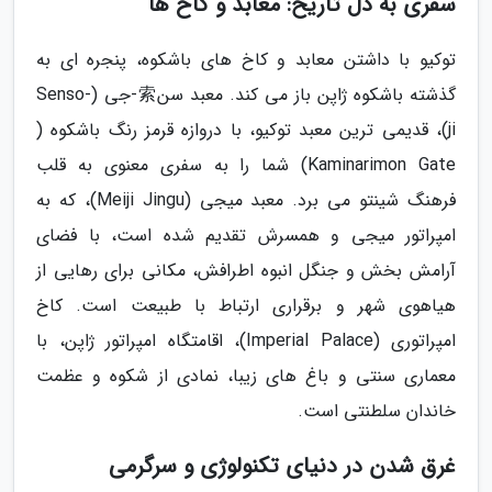
سفری به دل تاریخ: معابد و کاخ ها
توکیو با داشتن معابد و کاخ های باشکوه، پنجره ای به
گذشته باشکوه ژاپن باز می کند. معبد سن索-جی (Senso-
ji)، قدیمی ترین معبد توکیو، با دروازه قرمز رنگ باشکوه (
Kaminarimon Gate) شما را به سفری معنوی به قلب
فرهنگ شینتو می برد. معبد میجی (Meiji Jingu)، که به
امپراتور میجی و همسرش تقدیم شده است، با فضای
آرامش بخش و جنگل انبوه اطرافش، مکانی برای رهایی از
هیاهوی شهر و برقراری ارتباط با طبیعت است. کاخ
امپراتوری (Imperial Palace)، اقامتگاه امپراتور ژاپن، با
معماری سنتی و باغ های زیبا، نمادی از شکوه و عظمت
خاندان سلطنتی است.
غرق شدن در دنیای تکنولوژی و سرگرمی