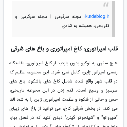
kurdeblog.ir
: مجله سرگرمی | مجله سرگرمی و
تفریحی، همیشه به شادی
قلب امپراتوری: کاخ امپراتوری و باغ های شرقی
هیچ سفری به توکیو بدون بازدید از کاخ امپراتوری، اقامتگاه
رسمی امپراتور ژاپن، کامل نمی شود. این مجموعه عظیم که
در قلب شهر واقع شده، شامل کاخ های باشکوه، باغ های
سرسبز و وسیع است. قدم زدن در این محوطه تاریخی،
حس و حالی از شکوه و عظمت امپراتوری ژاپن را به شما القا
می کند. در بخش شرقی کاخ، می توانید از باغ های زیبای
"هیروانو" و "شینجوکو گیئن" دیدن کنید که در فصل بهار،
منظره خیره کننده ای از شکوفه های گیلاس را به نمایش می