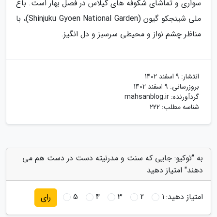
سواری و تماشای شکوفه های گیلاس در فصل بهار است. باغ
ملی شینجکو گیون (Shinjuku Gyoen National Garden)، با
مناظر چشم نواز و محیطی سرسبز و دل انگیز.
انتشار:
9 اسفند 1402
بروزرسانی:
9 اسفند 1402
گردآورنده:
mahsanblog.ir
شناسه مطلب: 222
به "توکیو: جایی که سنت و مدرنیته دست در دست هم می
دهند" امتیاز دهید
امتیاز دهید:
1
2
3
4
5
رای