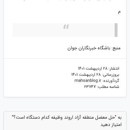
م
منبع: باشگاه خبرنگاران جوان
انتشار:
28 اردیبهشت 1401
بروزرسانی:
28 اردیبهشت 1401
گردآورنده:
mahsanblog.ir
شناسه مطلب: 23747
به "حل معضل منطقه آزاد اروند وظیفه کدام دستگاه است؟"
امتیاز دهید