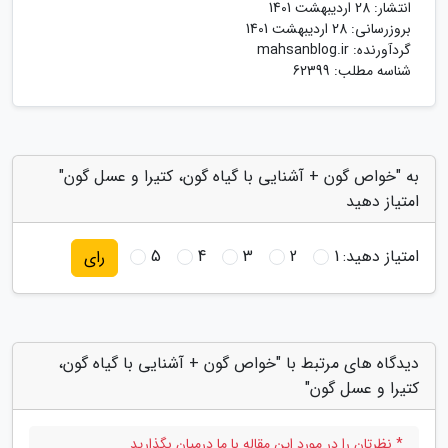
انتشار:
28 اردیبهشت 1401
بروزرسانی:
28 اردیبهشت 1401
گردآورنده:
mahsanblog.ir
شناسه مطلب: 62399
به "خواص گون + آشنایی با گیاه گون، کتیرا و عسل گون"
امتیاز دهید
امتیاز دهید:
1
2
3
4
5
رای
دیدگاه های مرتبط با "خواص گون + آشنایی با گیاه گون،
کتیرا و عسل گون"
* نظرتان را در مورد این مقاله با ما درمیان بگذارید