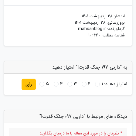
انتشار:
28 اردیبهشت 1401
بروزرسانی:
28 اردیبهشت 1401
گردآورنده:
mahsanblog.ir
شناسه مطلب: 102440
به "داربی 97؛ جنگ قدرت!" امتیاز دهید
امتیاز دهید:
1
2
3
4
5
رای
دیدگاه های مرتبط با "داربی 97؛ جنگ قدرت!"
* نظرتان را در مورد این مقاله با ما درمیان بگذارید