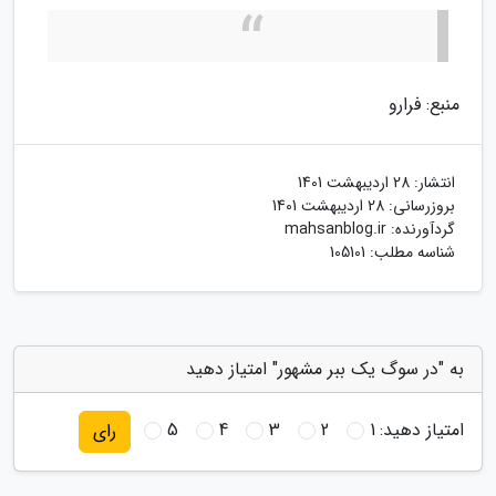
منبع: فرارو
انتشار:
28 اردیبهشت 1401
بروزرسانی:
28 اردیبهشت 1401
گردآورنده:
mahsanblog.ir
شناسه مطلب: 105101
به "در سوگ یک ببر مشهور" امتیاز دهید
امتیاز دهید:
1
2
3
4
5
رای