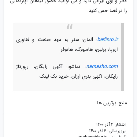
عطر و بوی ایرانی دارد و می توانید حضور گیاهان آپارتمانی
را در فضا حس کنید.
berlinro.ir
: آلمان: سفر به مهد صنعت و فناوری
اروپا، برلین، هامبورگ، هانوفر
namasho.com
: نماشو: آگهی رایگان، رپورتاژ
رایگان، آگهی بنری ارزان، خرید بک لینک
منبع: برترین ها
انتشار:
2 آذر 1400
بروزرسانی:
2 آذر 1400