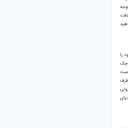
توجه
دقت
هید
 را
وچک
این لازم است
ظرف
ارونی
د برای