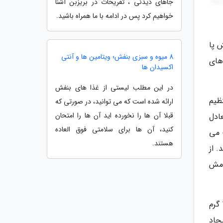
جاهای دیدنی ، تفریحات در بریزبن آشنا
خواهیم کرد پس در ادامه با ما همراه باشید.
 پا
8 میوه و سبزی بنفش؛ ویتامین ها و آنتی
های
اکسیدان ها
در این مطلب لیستی از غذا های بنفش
ظیم
ارائه شده است که می توانید، در صورتی که
قبلا آن ها را نخورده اید آن ها را امتحان
ادل
کنید، آن ها برای سلامتی فوق العاده
 می
هستند.
. از
امش
قاشق چنگالی استفاده کنید : محققان همچنین توصیه می کننند قاشق غذا خوری بهتر است که دارای حجمی به میزان 113 گرم
جاد