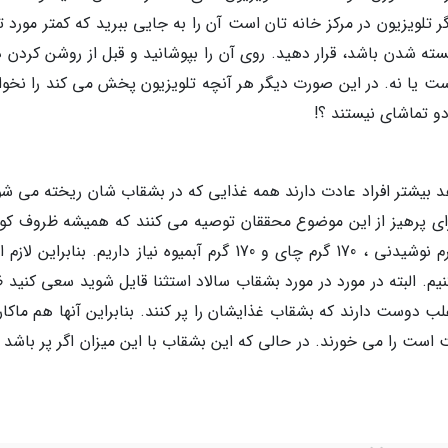
 تلویزیون در مرکز خانه تان است آن را به جایی ببرید که کمتر مورد 
ه شدن باشد، قرار دهید. روی آن را بپوشانید و قبل از روشن کردن 
است یا نه. در این صورت دیگر هر آنچه تلویزیون پخش می کند را نخوا
و تماشای نیستند ؟!
 بیشتر افراد عادت دارند همه غذایی که در بشقاب شان ریخته می شود
برای پرهیز از این موضوع محققان توصیه می کنند که همیشه ظروف ک
تری را برای خانه خود خریداری کنید. ما به 226 گرم نوشیدنی ، 170 گرم چای و 170 گرم آبمیوه نیاز داریم. بنابر
یم. البته در مورد در مورد بشقاب سالاد استثنا قایل شوید سعی کنید 
خریداری کنید مردم اغلب دوست دارند که بشقاب غذایشان را پر کنند. بنابراین آنها هم ماک
 که در بشقاب با قطری بین 25 تا 30 سانت است را می خورند. در حالی که این بشقاب با این میزان اگر پر باش