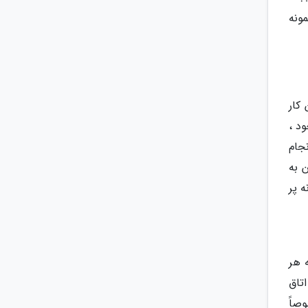
ونه
کار
د ،
جام
ن به
 پر
 هر
تاق
صاً