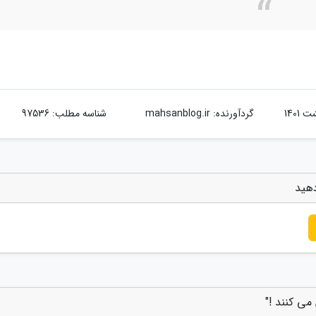
گردآورنده:
mahsanblog.ir
شناسه مطلب: 97536
دهید
می کنند !"