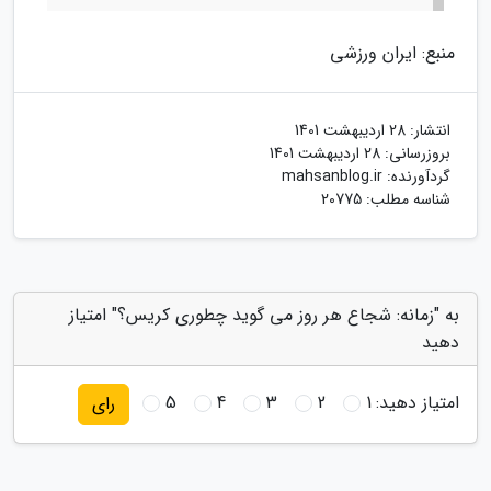
منبع: ایران ورزشی
انتشار:
28 اردیبهشت 1401
بروزرسانی:
28 اردیبهشت 1401
گردآورنده:
mahsanblog.ir
شناسه مطلب: 20775
به "زمانه: شجاع هر روز می گوید چطوری کریس؟" امتیاز
دهید
امتیاز دهید:
1
2
3
4
5
رای