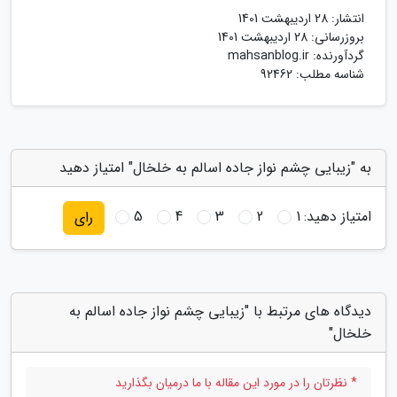
انتشار:
28 اردیبهشت 1401
بروزرسانی:
28 اردیبهشت 1401
گردآورنده:
mahsanblog.ir
شناسه مطلب: 92462
به "زیبایی چشم نواز جاده اسالم به خلخال" امتیاز دهید
امتیاز دهید:
1
2
3
4
5
رای
دیدگاه های مرتبط با "زیبایی چشم نواز جاده اسالم به
خلخال"
* نظرتان را در مورد این مقاله با ما درمیان بگذارید