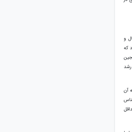
ل و
 که
شهریور 1395 جشنی در لالجین
رشد
 آن
ناس
اقل