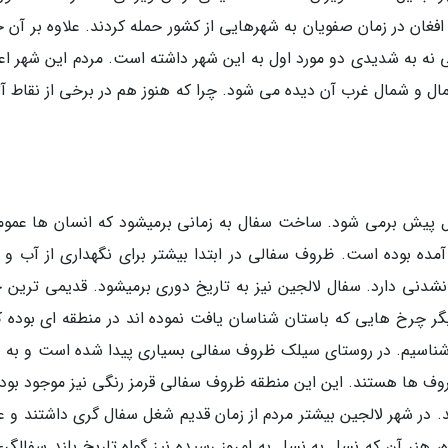
فغان در زمان صفویان به شهرهایی از کشور حمله کردند. علاوه بر آن ح
ی نه به شدیدی دو مورد اول به این شهر داشته است. مردم این شهر اعت
مال و شمال غرب آن دیده می شود. چرا که هنوز هم در برخی از نقاط آث
ن پیدایش سفال به بیش از 10 هزار سال پیش برمی شود. ساخت سفال به زمانی برمیشود که انسان ها عمو
ده بوده است. ظروف سفالی در ابتدا بیشتر برای نگهداری از آب و م
دنی دارد. سفال لالجین نیز به تاریخ دوری برمیشود. قدیمی ترین 
گر چرخ هایی که باستان شناسان یافت نموده اند در منطقه ای بوده که
 شناسیم. در روستای سیلک ظروف سفالی بسیاری پیدا شده است و به د
روف ها هستند. این این منطقه ظروف سفالی قرمز رنگی نیز موجود بوده
ر شهر لالجین بیشتر مردم از زمان قدیم شغل سفال گری داشتند و عل
هنر آن که نسل به نسل به امروز رسیده نیز گواه تاریخ بلند سفالگری