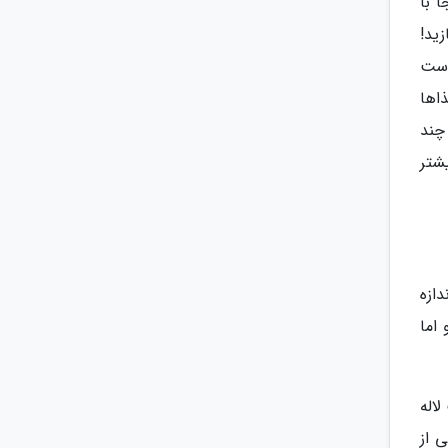
 با
ید!
است
ذاها
چند
شتر
ندازه
 اما
اله
 از