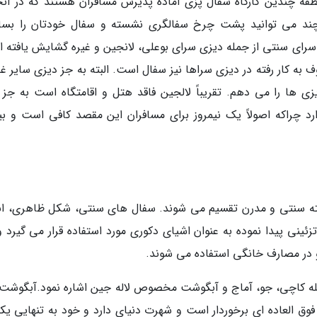
ه چندین کارگاه سفال پزی آماده پذیرش مسافران هستند که در آنجا
د می توانید پشت چرخ سفالگری نشسته و سفال خودتان را بساز
سرای سنتی از جمله دیزی سرای بوعلی، لانجین و غیره گشایش یافته 
وف به کار رفته در دیزی سراها نیز سفال است. البته به جز دیزی سایر غ
ی ها را می دهم. تقریباً لالجین فاقد هتل و اقامتگاه است به جز 
رد چراکه اصولاً یک نیمروز برای مسافران این مقصد کافی است و بی
ن ره آورد این شهر سفال است، که به 2 دسته سنتی و مدرن تقسیم می شوند. سفال های سنتی، شکل ظاهری، ا
زئینی پیدا نموده به عنوان اشیای دکوری مورد استفاده قرار می گیرد و
در مصارف خانگی استفاده می شوند.
مله کاچی، جو، آماج و آبگوشت مخصوص لاله جین اشاره نمود.آبگوشت ل
ق العاده ای برخوردار است و شهرت دنیای دارد و خود به تنهایی یکی