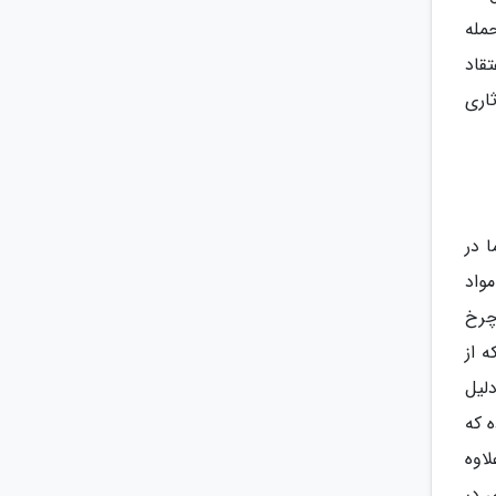
مله
قاد
اری
ما در
واد
چرخ
 از
لیل
 که
اوه
 در