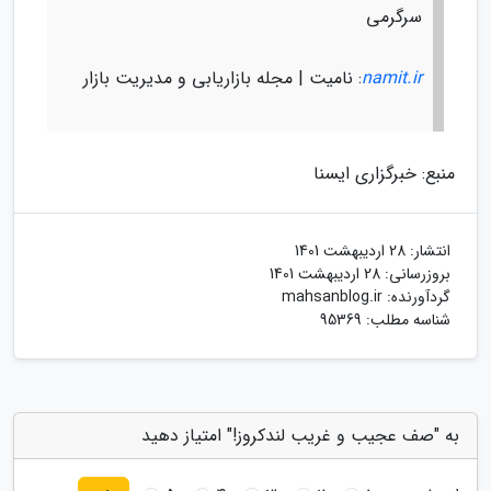
سرگرمی
namit.ir
: نامیت | مجله بازاریابی و مدیریت بازار
منبع: خبرگزاری ایسنا
انتشار:
28 اردیبهشت 1401
بروزرسانی:
28 اردیبهشت 1401
گردآورنده:
mahsanblog.ir
شناسه مطلب: 95369
به "صف عجیب و غریب لندکروز!" امتیاز دهید