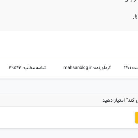
ار
گردآورنده:
mahsanblog.ir
شناسه مطلب: 39543