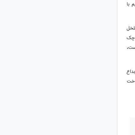
 با
لخل
وچک
ست،
داع
اخت