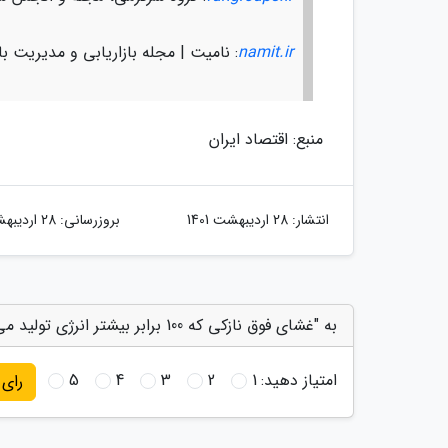
namit.ir
: نامیت | مجله بازاریابی و مدیریت باز
منبع: اقتصاد ایران
انتشار:
28 اردیبهشت 1401
بروزرسانی:
28 اردیبهشت 1401
به "غشای فوق نازکی که 100 برابر بیشتر انرژی تولید می کند" امتیاز دهید
امتیاز دهید:
1
2
3
4
5
رای