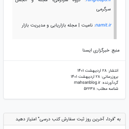
سرگرمی
namit.ir
: نامیت | مجله بازاریابی و مدیریت بازار
منبع: خبرگزاری ایسنا
انتشار:
28 اردیبهشت 1401
بروزرسانی:
28 اردیبهشت 1401
گردآورنده:
mahsanblog.ir
شناسه مطلب: 52238
به "فردا، آخرین روز ثبت سفارش کتب درسی" امتیاز دهید