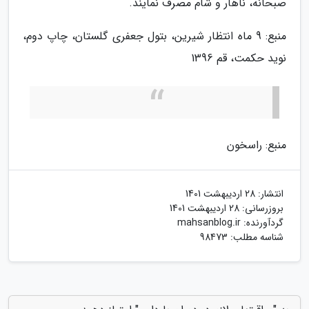
صبحانه، ناهار و شام مصرف نمایند.
منبع: 9 ماه انتظار شیرین، بتول جعفری گلستان، چاپ دوم،
نوید حکمت، قم 1396
منبع: راسخون
انتشار:
28 اردیبهشت 1401
بروزرسانی:
28 اردیبهشت 1401
گردآورنده:
mahsanblog.ir
شناسه مطلب: 98473