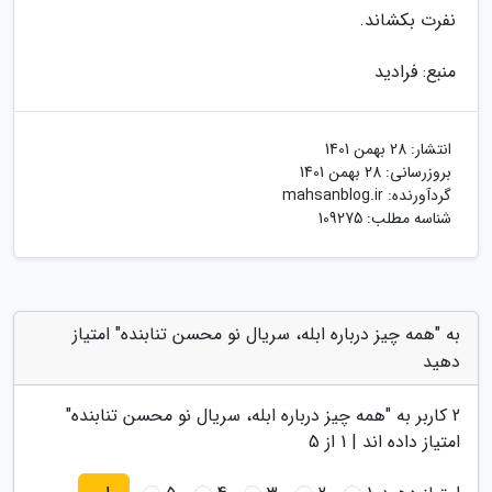
نفرت بکشاند.
منبع: فرادید
انتشار:
28 بهمن 1401
بروزرسانی:
28 بهمن 1401
گردآورنده:
mahsanblog.ir
شناسه مطلب: 109275
به "همه چیز درباره ابله، سریال نو محسن تنابنده" امتیاز
دهید
2
کاربر به "
همه چیز درباره ابله، سریال نو محسن تنابنده
"
امتیاز داده اند |
1
از 5