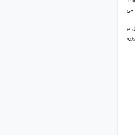
یرد و ویروسها آزاد شده و سپس وارد سلولهای T-helper
د. در مبارزه با این فرایند سیستم ایمنی بسرعت HIV و سلولهای آلوده با HIV را می
 در
زن،