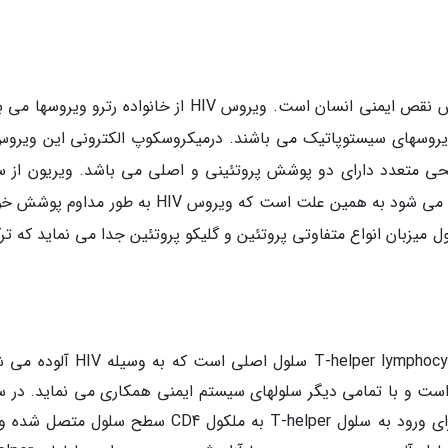
Human Immunodeficiency Virus به معنی ویروس نقص ایمنی انسان است. ویروس HIV از خانواده رترو وی
 نقص ایمنی انسان HIV-1 و HIV-2 که ویروسهای سیستوپاتیک می باشند. درمیکروسکوپ الکترونی این ویر
ی متعدد دارای دو پوشش پروتئینی و اصلی می باشد. ویریون از 
سلولهای آلوده جوانه می زند و به محیط بیرون آزاد می شود به همین علت است که ویروس HIV به طور م
 میزبان انواع متفاوتی پروتئین و گلیکو پروتئین جدا می نماید که تر
ویروس ایدز سلولهای ایمنی را آلوده می نماید. T-helper lymphocyte سلول اصلی است 
نی است و با تمامی دیگر سلولهای سیستم ایمنی همکاری می نماید. در 
این سلولها ملکولی به نام CD4 وجود دارد. HIV برای ورود به سلول T-helper به ملکول CD4 سطح سلول 