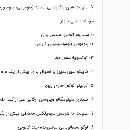
7- عفونت های باکتریایی شدید (پنومونی، پیومیوزیت)
مرحله بالینی چهار:
1- سندروم تحلیل منتشر بدن
2- پنومونی پنوموسیتیس کارینی
3- توکسوپلاسموز مغز
4- کریپتو سپوریدیوز با اسهال برای بیش از یک ماه
5- کریپتو کوکوز خارج ریوی
6- بیماری سیتومگالو ویروسی ارگانی غیر از کبد، طحال، غدد لنفاوی
7- عفونت با هرپس سیمپلکس مخاطی بیش از یک ماه یا احشایی برای هر مدت زمانی
8- لوکوانسفالوپاتی پیشرونده چند کانونی