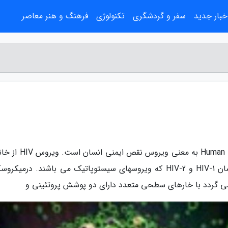
خبار جدید
سفر و گردشگری
تکنولوژی
فرهنگ و هنر معاصر
به گزارش مهسان بلاگ، Human Immunodeficiency Virus به معنی ویر
رترو ویروسها می باشد ویروسهای نقص ایمنی انسان HIV-1 و HIV-2 که ویروسهای سیستوپاتیک می باشند. درم
ی گردد با خارهای سطحی متعدد دارای دو پوشش پروتئینی و