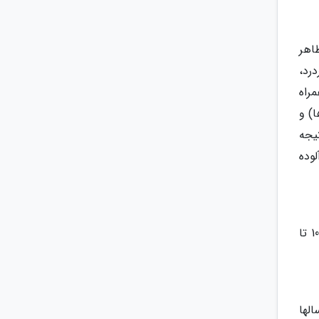
اهر
رد،
راه
ها) و
یجه
فرد آلوده
پس از بهبودی خودبخودی مرحله حاد، بیمار وارد مرحله بدون علامت می شود که بر حسب نوع ویروس آلوده نماینده از 10 تا
اوی بعلت سالها