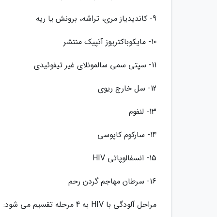
9- کاندیدیاز مری، تراشه، برونش یا ریه
10- مایکوباکتریوز آتپیک منتشر
11- سپتی سمی سالمونلای غیر تیفوئیدی
12- سل خارج ریوی
13- لنفوم
14- سارکوم کاپوسی
15- انسفالوپاتی HIV
16- سرطان مهاجم گردن رحم
مراحل آلودگی با HIV به 4 مرحله تقسیم می شود: