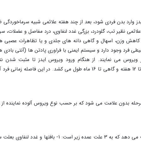
دز وارد بدن فردی شود، بعد از چند هفته علائمی شبیه سرماخوردگی ظ
ائمی نظیر تب، گلودرد، بزرگی غدد لنفاوی، درد مفاصل و عضلات، سرد
 کاهش وزن، اسهال و گاهی دانه های جلدی و یا تظاهرات عصبی هم
 میزان زیادی HIV در خون محیطی فرد وجود دارد و سیستم ایمنی با فراوری پادتن ها (آنتی بادی 
 ویروس می نمایند. از هنگام ورود ویروس ایدز تا مثبت شدن نت
آزمایشگاهی که نشانگر آلودگی فرد است حدود 2 تا 12 هفته و گاهی تا 16 ماه طول می کشد. در این فاصله زمانی 
با گذشت زمان، سیستم ایمنی توان خود را از دست می دهد که به 3 علت عمده زیر است: 1- بافتها و غدد لنف