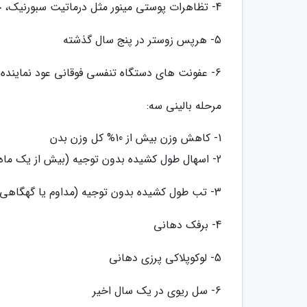
4- تظاهرات پوستی مینور مثل درماتیت سبورنیک، خارش، زخم های دهانی عود نماینده، عفونت قارچی ناخن
5- هرپس زوستر در پنج سال گذشته
6- عفونت های دستگاه تنفسی فوقانی عود نماینده مثل سینوزیت چرکی و غیره
مرحله بالینی سه:
1- کاهش وزن بیش از 10% کل وزن بدن
2- اسهال طول کشیده بدون توجیه (بیش از یک ماه)
3- تب طول کشیده بدون توجیه (مداوم یا گهگاهی) بیش از یک ماه
4- برفک دهانی
5- لوکوپلاکی پرزی دهانی
6- سل ریوی در یک سال اخیر