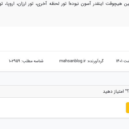
ن هیچوقت اینقدر آسون نبوده! تور لحظه آخری، تور ارزان، اروپا، تو
گردآورنده:
mahsanblog.ir
شناسه مطلب: 102959
" امتیاز دهید