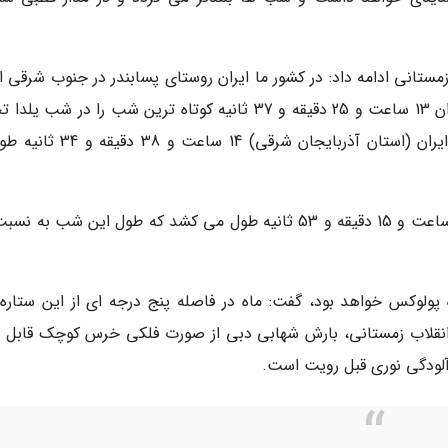
مستانی ادامه داد: در کشور ما ایران روستای پسابندر در جنوب شرقی ا
(استان سیستان و بلوچستان) در شب یلدا، به میزان 13 ساعت و 25 دقیقه و 37 ثانیه کوتاه ترین شب را در شب 
خواهد نمود و روستای مرزی پارس آباد در شمال ایران (استان آذربایجان شرقی) 14
ه پولوکس خواهد بود، گفت: ماه در فاصله پنج درجه ای از این ستاره
انقلاب زمستانی، بارش شهابی دبی از صورت فلکی خرس کوچک قابل 
آلودگی نوری قبل رویت است.