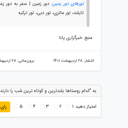
تورهای دور زمین
: دور زمین | سفر به دور زمی
تایلند، تور مالزی، تور دبی، تور ترکیه
منبع: خبرگزاری پانا
انتشار:
28 اردیبهشت 1401
بروزرسانی:
28 اردیبهشت 1401
به "کدام روستاها بلندترین و کوتاه ترین شب را دارند؟
امتیاز دهید:
1
2
3
4
5
رای