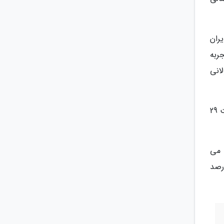
یران
یلدا تجربه
 ساعت و 38 دقیقه و 34 ثانیه طولانی
وی اضافه کرد: شب یلدا در تهران هم به میزان 14 ساعت و 15 دقیقه و 53 ثانیه طول می کشد که طول این شب به نسبت 29
 می
رصد