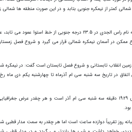
مالی کمتر از نیمکره جنوبی بتابد و در این صورت منطقه ها شمالی ز
وی با بیان اینکه در این زمان خورشید در مداری به نام راس الجدی در 23.5 درجه جنوبی از خط استوا عمود می ت
فاع ممکن در آسمان نیمکره شمالی قرار می گیرد و شروع فصل زمستان
ی زمین انقلاب تابستانی و شروع فصل تابستان است گفت: در نیمکره شم
تفاق در تاریخ سه شنبه سی ام آذرماه تا چهارشنبه یکم دی ماه رخ
به گفته این کارشناس نجوم، زمان انقلاب زمستانی 19:29 دقیقه سه شنبه سی ام آذر است و هر چقدر عرض جغرافی
بود.
انه روز تقریباً دوازده ساعت است اما هر چقدر به سمت مدار قطبی شم
 شدیدی خواهد داشت و شب ها بلندتر می گردد و در مدار قطبی شم