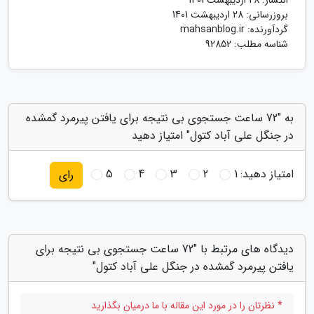
بروزرسانی:
28 اردیبهشت 1401
گردآورنده:
mahsanblog.ir
شناسه مطلب: 92852
به "72 ساعت جستجوی بی نتیجه برای یافتن پیرمرد گمشده
در جنگل علی آباد کتول" امتیاز دهید
امتیاز دهید:
1
2
3
4
5
رای
دیدگاه های مرتبط با "72 ساعت جستجوی بی نتیجه برای
یافتن پیرمرد گمشده در جنگل علی آباد کتول"
* نظرتان را در مورد این مقاله با ما درمیان بگذارید