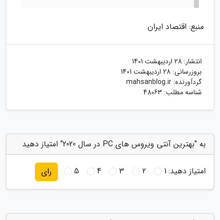
منبع: اقتصاد ایران
انتشار:
28 اردیبهشت 1401
بروزرسانی:
28 اردیبهشت 1401
گردآورنده:
mahsanblog.ir
شناسه مطلب: 48063
به "بهترین آنتی ویروس های PC در سال 2020" امتیاز دهید
امتیاز دهید:
1
2
3
4
5
رای