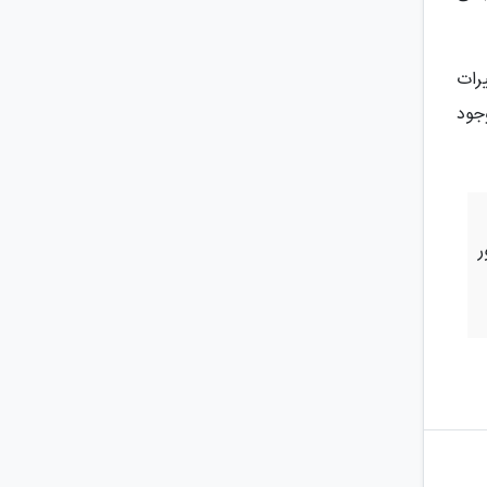
یرات
جود
ر