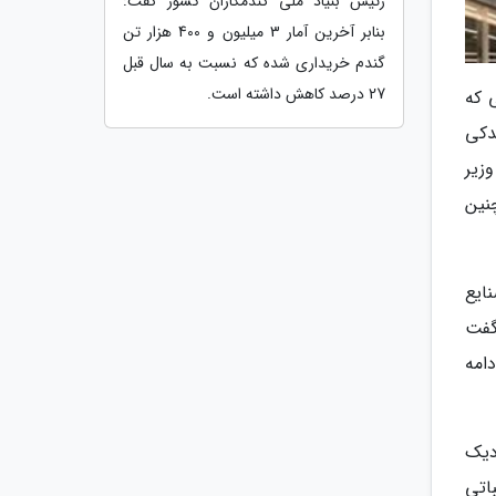
رئیس بنیاد ملی گندمکاران کشور گفت:
بنابر آخرین آمار 3 میلیون و 400 هزار تن
گندم خریداری شده که نسبت به سال قبل
27 درصد کاهش داشته است.
 که
ی اندکی
زیر
نین
ایع
د گفت
امه
ی در اینده نزدیک
فرمول محاسباتی