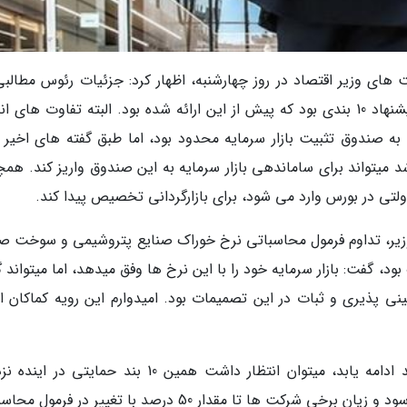
ت های وزیر اقتصاد در روز چهارشنبه، اظهار کرد: جزئیات رئوس مطالبی
وزیر اقتصاد در روز چهارشنبه مطرح نمود، همان پیشنهاد 10 بندی بود که پیش از این ارائه شده بود. البته تفاوت ها
به صندوق تثبیت بازار سرمایه محدود بود، اما طبق گفته های اخیر و
 میتواند برای ساماندهی بازار سرمایه به این صندوق واریز کند. همچ
لتی در بورس وارد می شود، برای بازارگردانی تخصیص پیدا کند.
وزیر، تداوم فرمول محاسباتی نرخ خوراک صنایع پتروشیمی و سوخت صن
 و 2000 برای گاز و خوراک بود، گفت: بازار سرمایه خود را با این نرخ ها وفق میدهد، اما میتوان
ی پذیری و ثبات در این تصمیمات بود. امیدوارم این رویه کماکان اد
این تحلیلگر بازار سرمایه ادامه داد: اگر این فرایند ادامه یابد، میتوان انتظار داشت همین 10 بند حمایت
تغییرات جدی در شرایط بازار ایجاد کند به طوریکه سود و زیان برخی شرکت ها تا مقدار 50 درصد با تغییر در 