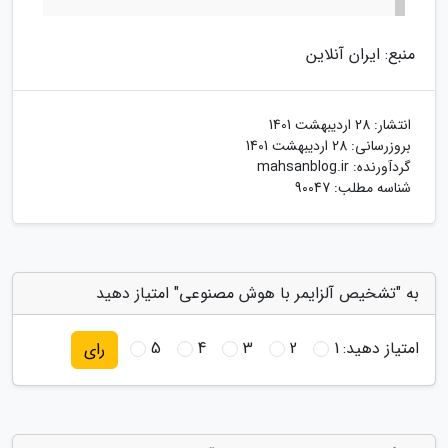
منبع: ایران آنلاین
انتشار:
28 اردیبهشت 1401
بروزرسانی:
28 اردیبهشت 1401
گردآورنده:
mahsanblog.ir
شناسه مطلب: 90047
به "تشخیص آلزایمر با هوش مصنوعی" امتیاز دهید
امتیاز دهید:
1
2
3
4
5
رای