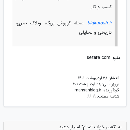
کسب و کار
bigkurosh.ir
: مجله کوروش بزرگ، وبلاگ خبری،
تاریخی و تحلیلی
منبع: setare.com
انتشار:
28 اردیبهشت 1401
بروزرسانی:
28 اردیبهشت 1401
گردآورنده:
mahsanblog.ir
شناسه مطلب: 66119
به "تعبیر خواب اعدام" امتیاز دهید