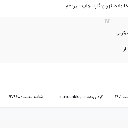
رگرمی
ار
گردآورنده:
mahsanblog.ir
شناسه مطلب: 97468