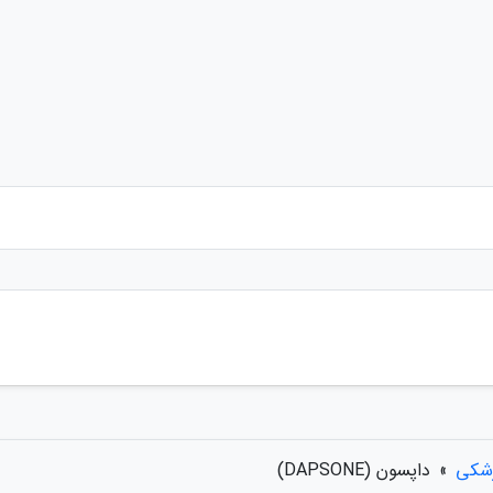
زشکی
»
داپسون (DAPSONE)