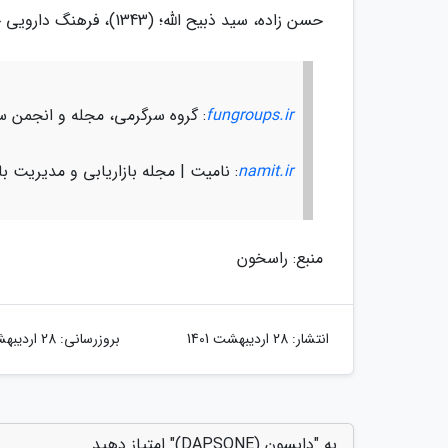
حسن زاده، سید ذبیح الله؛ (1343)، فرهنگ دارویی خانواده، تهران: گلپا، چاپ سیزدهم
fungroups.ir
: گروه سرگرمی، مجله و انجمن س
namit.ir
: نامیت | مجله بازاریابی و مدیریت باز
منبع: راسخون
انتشار:
28 اردیبهشت 1401
بروزرسانی:
28 اردیبهشت 1401
به "داپسون (DAPSONE)" امتیاز دهید