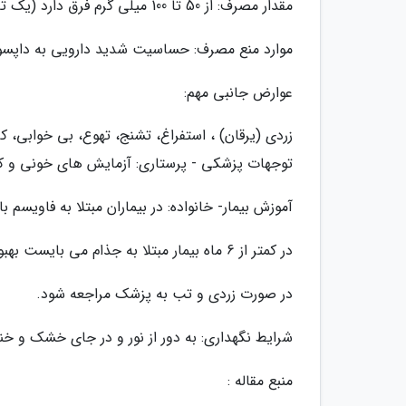
مقدار مصرف: از 50 تا 100 میلی گرم فرق دارد (یک تا دو بار در روز)
موارد منع مصرف: حساسیت شدید دارویی به داپسون
عوارض جانبی مهم:
زردی (یرقان) ، استفراغ، تشنج، تهوع، بی خوابی، ک
توجهات پزشکی - پرستاری: آزمایش های خونی و کب
آموزش بیمار- خانواده: در بیماران مبتلا به فاویسم ب
در کمتر از 6 ماه بیمار مبتلا به جذام می بایست بهبود یابد یا رو به بهبودی رود.
در صورت زردی و تب به پزشک مراجعه شود.
شرایط نگهداری: به دور از نور و در جای خشک و خ
منبع مقاله :