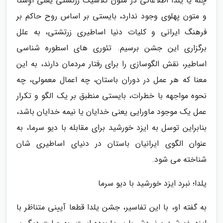
چله یا یلدا اطلاعاتی در متون کلاسیک زرتشتی یعنی اَوِستا
و متون پهلوی وجود ندارد، بایستی بر اساس روح حاکم بر
فرهنگ ایرانی و کلیات دنیا اساطیری زرتشتی، به علل
برگزاری این جشن برسیم. تئوری های اسطوره شناسی
اساطیر، نقش الگوسازی را برای رفتار مردمان دارند، به این
معنا که هر عمل در دوران باستان، چه اعمال معمولی، چه
نحوه مواجهه با خطرات، بایستی منطبق بر یک الگو و تکرار
عمل یک موجود ماورایی یعنی خدایان یا نیمه خدایان باشد،
بنابراین توسل به ایزد خورشید برای مقابله با دیو سرما، به
عنوان الگوی ایرانیان باستان در دنیای اساطیری شان
شناخته می شود.
یلدا؛ نبرد ایزد خورشید با دیو سرما
به گفته او، با این تفاسیر، جشن یلدا قطعا آیینی متناظر با