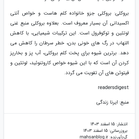
بروکلی: بروکلی جزو خانواده کلم هاست و خواص آنتی
اکسیدانی آن بسیار معروف است. بعلاوه بروکلی منبع غنی
لوتئین و توکوفرول است. این ترکیبات شیمیایی، با کاهش
التهاب در رگ های خونی بدن، خطر سرطان را کاهش می
دهد. برترین شیوه برای پخت کلم بروکلی، آب پز و بخارپز
کردن آن است که با این شیوه خواص کاروتنوئید، لوتئین و
فیتوئن های آن تقویت می گردد.
readersdigest
منبع: ایرنا زندگی
انتشار:
15 اسفند 1403
بروزرسانی:
15 اسفند 1403
گردآورنده:
mahsanblog.ir