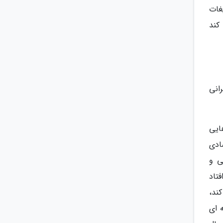
غات
کند
انی
ایی
ادی
ی و
تاد
ند،
 ای