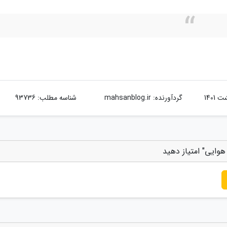
گردآورنده:
mahsanblog.ir
شناسه مطلب: 93736
وایی" امتیاز دهید