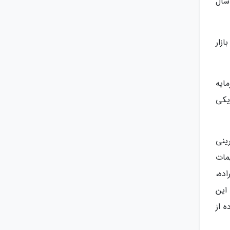
سال
ازار
ایه
یکی
ینی
مات
اده،
این
 از