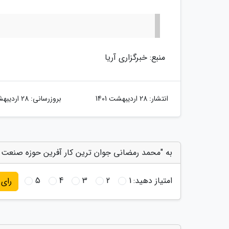
منبع: خبرگزاری آریا
انتشار:
28 اردیبهشت 1401
بروزرسانی:
28 اردیبهشت 1401
به "محمد رمضانی جوان ترین کار آفرین حوزه صنعت ه
امتیاز دهید:
1
2
3
4
5
رای