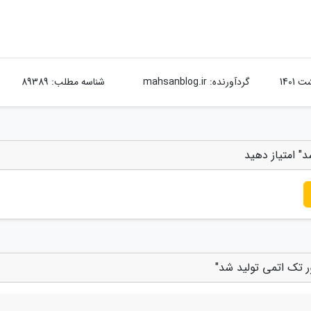
گردآورنده:
mahsanblog.ir
شناسه مطلب: 89389
" امتیاز دهید
ر تک اتمی تولید شد"