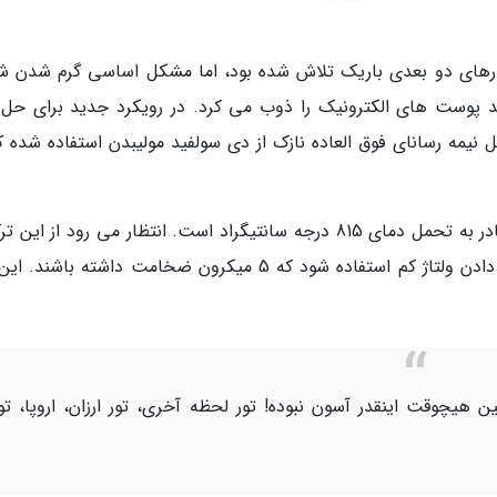
ستورهای دو بعدی باریک تلاش شده بود، اما مشکل اساسی گرم شدن ش
لید پوست های الکترونیک را ذوب می کرد. در رویکرد جدید برای حل 
ه رسانای فوق العاده نازک از دی سولفید مولیبدن استفاده شده که
مجموعه این ترکیب تنها سه اتم ضخامت دارد و قادر به تحمل دمای 815 درجه سانتیگراد است. انتظار می رود از 
برای تولید پوست های الکترونیکی با قابلیت عبور دادن ولتاژ کم استفاده شود که 5 میکرون ضخامت داشته باش
ن هیچوقت اینقدر آسون نبوده! تور لحظه آخری، تور ارزان، اروپا، تو