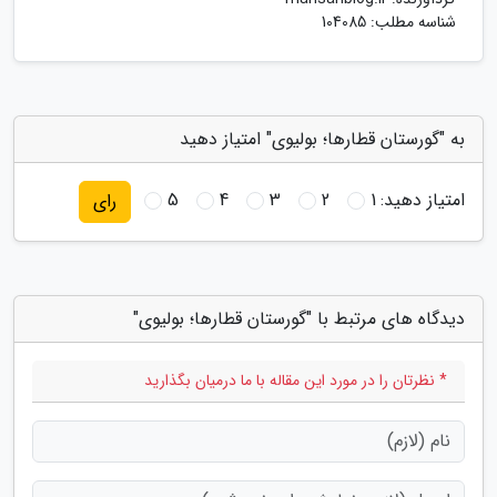
شناسه مطلب: 104085
به "گورستان قطارها؛ بولیوی" امتیاز دهید
امتیاز دهید:
1
2
3
4
5
رای
دیدگاه های مرتبط با "گورستان قطارها؛ بولیوی"
* نظرتان را در مورد این مقاله با ما درمیان بگذارید