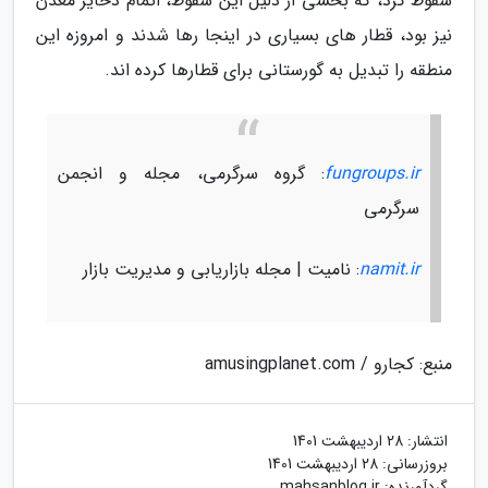
سقوط کرد، که بخشی از دلیل این سقوط، اتمام ذخایر معدن
نیز بود، قطار های بسیاری در اینجا رها شدند و امروزه این
منطقه را تبدیل به گورستانی برای قطارها کرده اند.
fungroups.ir
: گروه سرگرمی، مجله و انجمن
سرگرمی
namit.ir
: نامیت | مجله بازاریابی و مدیریت بازار
منبع: کجارو / amusingplanet.com
انتشار:
28 اردیبهشت 1401
بروزرسانی:
28 اردیبهشت 1401
گردآورنده:
mahsanblog.ir