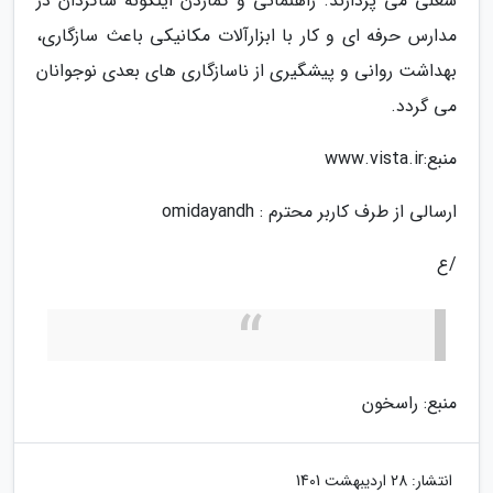
شغلی می پردازند. راهنمائی و گماردن اینگونه شاگردان در
مدارس حرفه ای و کار با ابزارآلات مکانیکی باعث سازگاری،
بهداشت روانی و پیشگیری از ناسازگاری های بعدی نوجوانان
می گردد.
منبع:www.vista.ir
ارسالی از طرف کاربر محترم : omidayandh
/ع
منبع: راسخون
انتشار:
28 اردیبهشت 1401