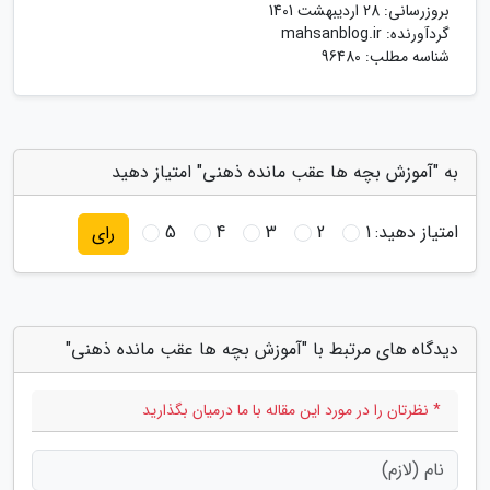
بروزرسانی:
28 اردیبهشت 1401
گردآورنده:
mahsanblog.ir
شناسه مطلب: 96480
به "آموزش بچه ها عقب مانده ذهنی" امتیاز دهید
امتیاز دهید:
1
2
3
4
5
رای
دیدگاه های مرتبط با "آموزش بچه ها عقب مانده ذهنی"
* نظرتان را در مورد این مقاله با ما درمیان بگذارید