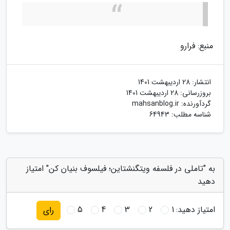
منبع: فرارو
انتشار:
28 اردیبهشت 1401
بروزرسانی:
28 اردیبهشت 1401
گردآورنده:
mahsanblog.ir
شناسه مطلب: 64943
به "تاملی در فلسفه ویتگنشتاین؛ فیلسوف بنیان کن" امتیاز
دهید
امتیاز دهید:
1
2
3
4
5
رای