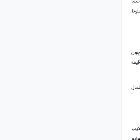
حتما
خلوط
چون
یگر مایع به شکل دلخواه ما در نمی آید. همزن را بردارید و این ترکیب را حدود 10 دقیقه
مال
کیب
ایع