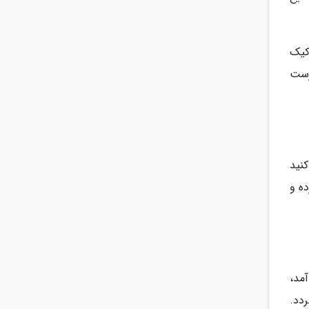
کیک
رست
نید
ده و
مد،
دد.