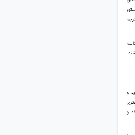
تور
رجه
اسه
ند.
ید و
تری
ف کردند و