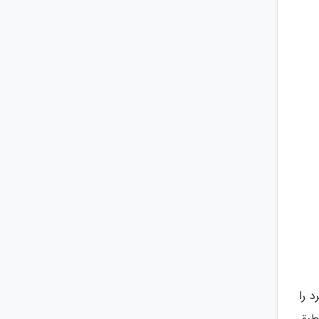
 را
طبق