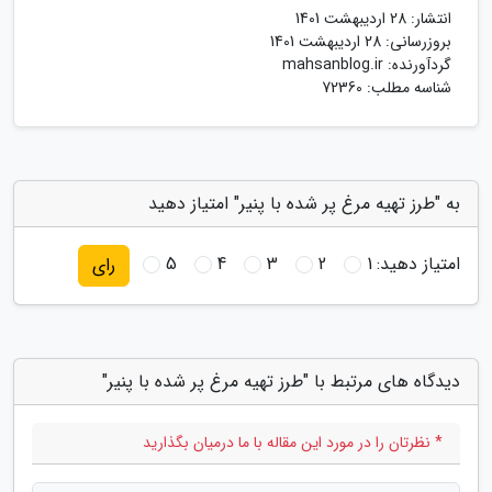
انتشار:
28 اردیبهشت 1401
بروزرسانی:
28 اردیبهشت 1401
گردآورنده:
mahsanblog.ir
شناسه مطلب: 72360
به "طرز تهیه مرغ پر شده با پنیر" امتیاز دهید
امتیاز دهید:
1
2
3
4
5
رای
دیدگاه های مرتبط با "طرز تهیه مرغ پر شده با پنیر"
* نظرتان را در مورد این مقاله با ما درمیان بگذارید