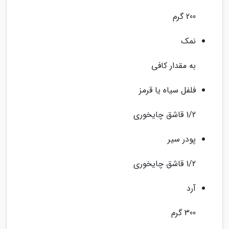
200 گرم
نمک
به مقدار کافی
فلفل سیاه یا قرمز
1/2 قاشق چایخوری
پودر سیر
1/2 قاشق چایخوری
آرد
300 گرم