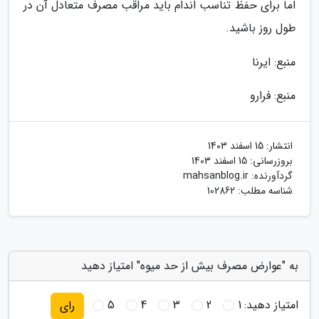
اما برای حفظ تناسب اندام باید مراقب مصرف متعادل آن در
طول روز باشید.
منبع: ایرنا
منبع: فرارو
انتشار:
15 اسفند 1403
بروزرسانی:
15 اسفند 1403
گردآورنده:
mahsanblog.ir
شناسه مطلب: 102862
به "عوارض مصرف بیش از حد میوه" امتیاز دهید
امتیاز دهید:
1
2
3
4
5
رای